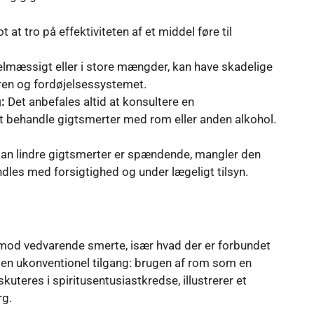
at tro på effektiviteten af ​​et middel føre til
gelmæssigt eller i store mængder, kan have skadelige
eren og fordøjelsessystemet.
:
Det anbefales altid at konsultere en
t behandle gigtsmerter med rom eller anden alkohol.
an lindre gigtsmerter er spændende, mangler den
dles med forsigtighed og under lægeligt tilsyn.
od vedvarende smerte, især hvad der er forbundet
 ukonventionel tilgang: brugen af ​​rom som en
skuteres i spiritusentusiastkredse, illustrerer et
rg.