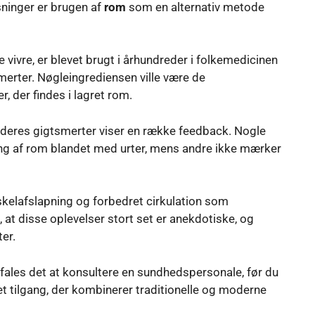
sninger er brugen af
rom
som en alternativ metode
e vivre, er blevet brugt i århundreder i folkemedicinen
dsmerter. Nøgleingrediensen ville være de
r, der findes i lagret rom.
deres gigtsmerter viser en række feedback. Nogle
øring af rom blandet med urter, mens andre ikke mærker
uskelafslapning og forbedret cirkulation som
 at disse oplevelser stort set er anekdotiske, og
ter.
fales det at konsultere en sundhedspersonale, før du
ret tilgang, der kombinerer traditionelle og moderne