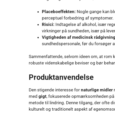
Placeboeffekten:
Nogle gange kan blot 
perceptuel forbedring af symptomer.
Risici:
Indtagelse af alkohol, især re
virkninger på sundheden, især på lev
Vigtigheden af ​​medicinsk rådgivning
sundhedspersonale, før du forsøger a
Sammenfattende, selvom ideen om, at rom k
robuste videnskabelige beviser og bør behan
Produktanvendelse
Den stigende interesse for
naturlige midler
m
med
gigt
, fokuserede opmærksomheden på en
metode til lindring. Denne tilgang, der ofte di
kulturelt og traditionelt aspekt af egenomso