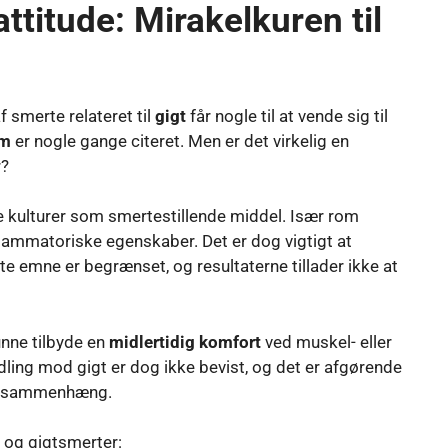
titude: Mirakelkuren til
f smerte relateret til
gigt
får nogle til at vende sig til
om
er nogle gange citeret. Men er det virkelig en
r?
ige kulturer som smertestillende middel. Især rom
nflammatoriske egenskaber. Det er dog vigtigt at
e emne er begrænset, og resultaterne tillader ikke at
nne tilbyde en
midlertidig komfort
ved muskel- eller
dling mod gigt er dog ikke bevist, og det er afgørende
sk sammenhæng.
 og gigtsmerter: