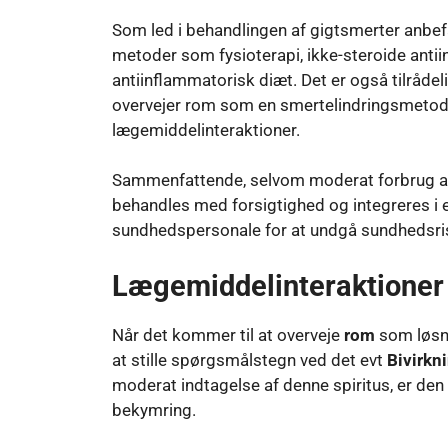
Som led i behandlingen af ​​gigtsmerter anbe
metoder som fysioterapi, ikke-steroide ant
antiinflammatorisk diæt. Det er også tilråde
overvejer rom som en smertelindringsmetode fo
lægemiddelinteraktioner.
Sammenfattende, selvom moderat forbrug af r
behandles med forsigtighed og integreres i 
sundhedspersonale for at undgå sundhedsris
Lægemiddelinteraktioner
Når det kommer til at overveje
rom
som løsn
at stille spørgsmålstegn ved det evt
Bivirkn
moderat indtagelse af denne spiritus, er de
bekymring.