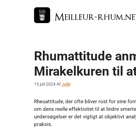
Hop
til
indhold
Rhumattitude anm
Mirakelkuren til a
15 juli 2024
Af
Julie
Rheuattitude, der ofte bliver rost for sine 
om dens reelle effektivitet til at lindre sm
undersøgelser er det vigtigt at objektivt a
praksis.