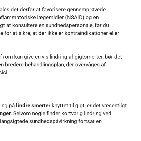
fales det derfor at favorisere gennemprøvede
iinflammatoriske lægemidler (NSAID) og en
ligt at konsultere en sundhedspersonale, før du
r at sikre, at der ikke er kontraindikationer eller
om kan give en vis lindring af gigtsmerter, bør det
en bredere behandlingsplan, der overvåges af
ici.
ing på
lindre smerter
knyttet til gigt, er det væsentligt
inger
. Selvom nogle finder kortvarig lindring ved
n langsigtede sundhedspåvirkning fortsat en