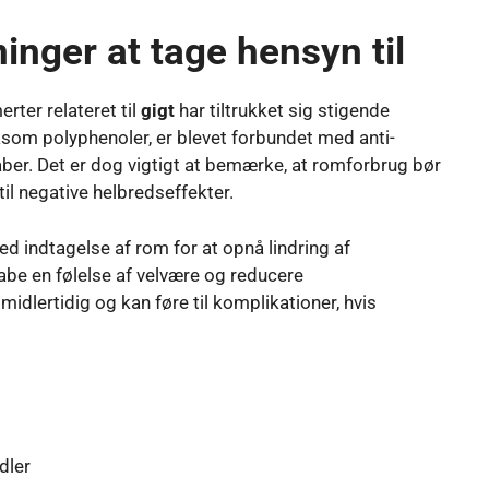
inger at tage hensyn til
erter relateret til
gigt
har tiltrukket sig stigende
såsom polyphenoler, er blevet forbundet med anti-
er. Det er dog vigtigt at bemærke, at romforbrug bør
il negative helbredseffekter.
d indtagelse af rom for at opnå lindring af
abe en følelse af velvære og reducere
midlertidig og kan føre til komplikationer, hvis
dler