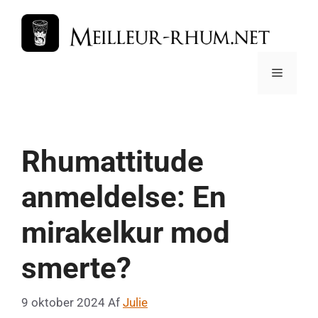
Hop
til
indhold
Menu
Rhumattitude
anmeldelse: En
mirakelkur mod
smerte?
9 oktober 2024
Af
Julie