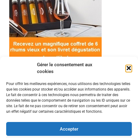
Gérer le consentement aux
cookies
Pour offrir les meilleures expériences, nous utilisons des technologies telles
que les cookies pour stocker et/ou accéder aux informations des appareils.
© 2022 Meilleur-rhum.net - Tous droits réservés
Le fait de consentir à ces technologies nous permettra de traiter des
Mentions légales
-
Politique de cookies
données telles que le comportement de navigation ou les ID uniques sur ce
site. Le fait de ne pas consentir ou de retirer son consentement peut avoir
un effet négatif sur certaines caractéristiques et fonctions.
L'abus d'alcool est dangereux pour la santé, à
consommer avec modération.
Accepter