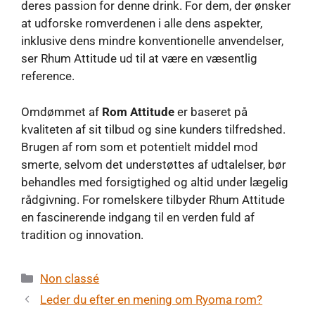
deres passion for denne drink. For dem, der ønsker
at udforske romverdenen i alle dens aspekter,
inklusive dens mindre konventionelle anvendelser,
ser Rhum Attitude ud til at være en væsentlig
reference.
Omdømmet af
Rom Attitude
er baseret på
kvaliteten af ​​sit tilbud og sine kunders tilfredshed.
Brugen af ​​rom som et potentielt middel mod
smerte, selvom det understøttes af udtalelser, bør
behandles med forsigtighed og altid under lægelig
rådgivning. For romelskere tilbyder Rhum Attitude
en fascinerende indgang til en verden fuld af
tradition og innovation.
Kategorier
Non classé
Leder du efter en mening om Ryoma rom?