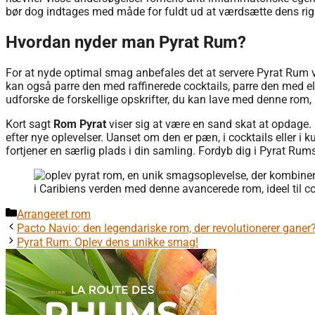
bør dog indtages med måde for fuldt ud at værdsætte dens r
Hvordan nyder man Pyrat Rum?
For at nyde optimal smag anbefales det at servere Pyrat Rum v
kan også parre den med raffinerede cocktails, parre den med ele
udforske de forskellige opskrifter, du kan lave med denne rom, k
Kort sagt
Rom Pyrat
viser sig at være en sand skat at opdage. 
efter nye oplevelser. Uanset om den er pæn, i cocktails eller i 
fortjener en særlig plads i din samling. Fordyb dig i Pyrat Ru
Kategorier
Arrangeret rom
Pacto Navio: den legendariske rom, der revolutionerer ganer
Pyrat Rum: Oplev dens unikke smag!