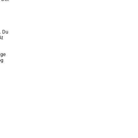
. Du
At
ige
og