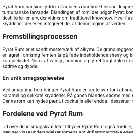
Pyrat Rum har sine rødder i Caribiens maritime historie. Inspir
tumultariske farvande. Blandingen af ​​rom, der udgør Pyrat, ko
destillerier, en arv, der vidner om traditionel knowhow. Hver fl
krydderier, der er en integreret del af denne region af verden.
Fremstillingsprocessen
Pyrat Rum er et sandt mesterværk af alkymi. De grundlæggende
er lagret i omkring femten år på fade indeholdende sherry og
kompleksitet. Noter af vanilje, honning og tørret frugt dukker
sødme og dybde.
En unik smagsoplevelse
Ved smagning frembringer Pyrat Rum en ægte symfoni af smag
karamel og delikate krydderier. På ganen blandes sødme med mer
Denne rom kan nydes pænt, i cocktails eller endda i desserter, 
Fordelene ved Pyrat Rum
Ud over dens smagskvaliteter tilbyder Pyrat Rum også fordele
nævner visse undersøgelser romens anti-inflammatoriske egenska