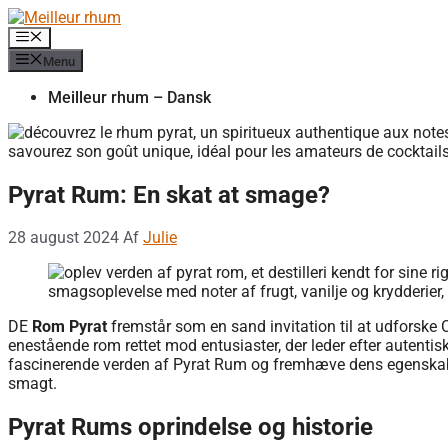
Hop
til
Menu
indhold
Menu
Meilleur rhum – Dansk
Pyrat Rum: En skat at smage?
28 august 2024
Af
Julie
DE
Rom Pyrat
fremstår som en sand invitation til at udforske 
enestående rom rettet mod entusiaster, der leder efter autentiske
fascinerende verden af ​​Pyrat Rum og fremhæve dens egenskaber
smagt.
Pyrat Rums oprindelse og historie