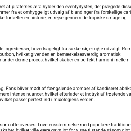
eret af piraternes æra hylder den eventyrlysten, der prægede diss
mmer fra et omhyggeligt udvalg af blandinger fra forskellige car
aske fortæller en historie, en rejse gennem de tropiske smage og
 ingredienser, hovedsageligt fra sukkerrør, er nøje udvalgt. R
 bourbon, hvilket giver den en bemærkelsesværdig aromatisk
 op under denne proces, hvilket skaber en perfekt harmoni mellem
. Fans bliver mødt af fængslende aromaer af kandiseret abrik
e intense nuancer, hvilket efterlader et indtryk af trøstende v
hvilket passer perfekt ind i mixologiens verden.
, som ofte overses. I overensstemmelse med populære traditione
ber, hvilket ville være gavnligt for visse tilstande såsom gigt.