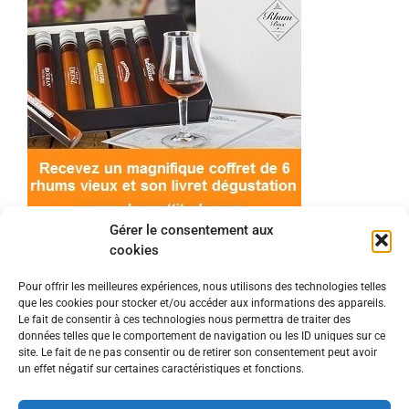
Gérer le consentement aux
cookies
Pour offrir les meilleures expériences, nous utilisons des technologies telles
que les cookies pour stocker et/ou accéder aux informations des appareils.
© 2022 Meilleur-rhum.net - Tous droits réservés
Le fait de consentir à ces technologies nous permettra de traiter des
Mentions légales
-
Politique de cookies
données telles que le comportement de navigation ou les ID uniques sur ce
site. Le fait de ne pas consentir ou de retirer son consentement peut avoir
un effet négatif sur certaines caractéristiques et fonctions.
L'abus d'alcool est dangereux pour la santé, à