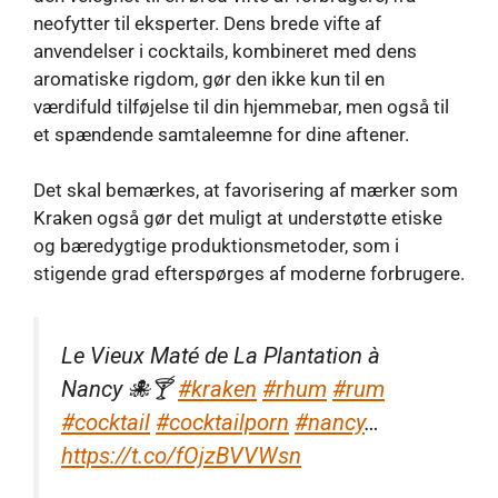
neofytter til eksperter. Dens brede vifte af
anvendelser i cocktails, kombineret med dens
aromatiske rigdom, gør den ikke kun til en
værdifuld tilføjelse til din hjemmebar, men også til
et spændende samtaleemne for dine aftener.
Det skal bemærkes, at favorisering af mærker som
Kraken også gør det muligt at understøtte etiske
og bæredygtige produktionsmetoder, som i
stigende grad efterspørges af moderne forbrugere.
Le Vieux Maté de La Plantation à
Nancy 🐙🍸
#kraken
#rhum
#rum
#cocktail
#cocktailporn
#nancy
…
https://t.co/fOjzBVVWsn