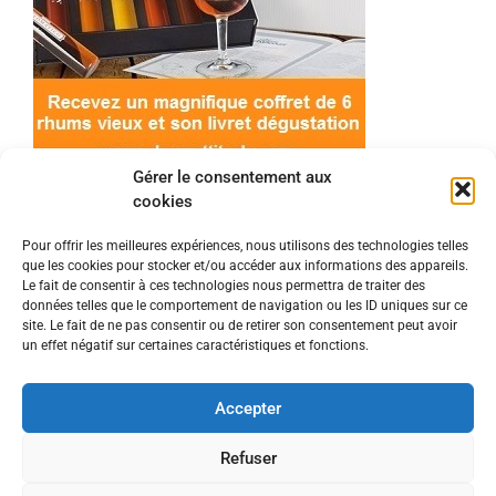
Gérer le consentement aux
cookies
Pour offrir les meilleures expériences, nous utilisons des technologies telles
que les cookies pour stocker et/ou accéder aux informations des appareils.
© 2022 Meilleur-rhum.net - Tous droits réservés
Le fait de consentir à ces technologies nous permettra de traiter des
Mentions légales
-
Politique de cookies
données telles que le comportement de navigation ou les ID uniques sur ce
site. Le fait de ne pas consentir ou de retirer son consentement peut avoir
un effet négatif sur certaines caractéristiques et fonctions.
L'abus d'alcool est dangereux pour la santé, à
consommer avec modération.
Accepter
En tant que Partenaire Amazon, je réalise un
Refuser
bénéfice sur les achats remplissant les conditions