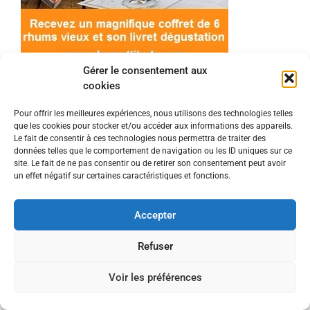
Gérer le consentement aux
cookies
Pour offrir les meilleures expériences, nous utilisons des technologies telles
que les cookies pour stocker et/ou accéder aux informations des appareils.
© 2022 Meilleur-rhum.net - Tous droits réservés
Le fait de consentir à ces technologies nous permettra de traiter des
Mentions légales
-
Politique de cookies
données telles que le comportement de navigation ou les ID uniques sur ce
site. Le fait de ne pas consentir ou de retirer son consentement peut avoir
un effet négatif sur certaines caractéristiques et fonctions.
L'abus d'alcool est dangereux pour la santé, à
consommer avec modération.
Accepter
En tant que Partenaire Amazon, je réalise un
Refuser
bénéfice sur les achats remplissant les conditions
Voir les préférences
requises.