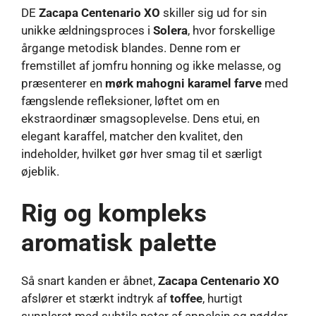
DE
Zacapa Centenario XO
skiller sig ud for sin
unikke ældningsproces i
Solera
, hvor forskellige
årgange metodisk blandes. Denne rom er
fremstillet af jomfru honning og ikke melasse, og
præsenterer en
mørk mahogni karamel farve
med
fængslende refleksioner, løftet om en
ekstraordinær smagsoplevelse. Dens etui, en
elegant karaffel, matcher den kvalitet, den
indeholder, hvilket gør hver smag til et særligt
øjeblik.
Rig og kompleks
aromatisk palette
Så snart kanden er åbnet,
Zacapa Centenario XO
afslører et stærkt indtryk af
toffee
, hurtigt
suppleret med subtile noter af appelsin og nødder.