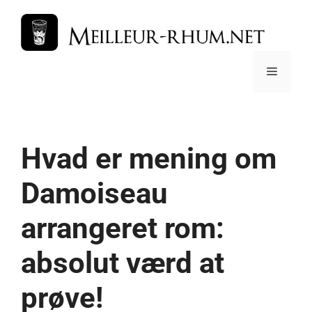
Hop
til
indhold
Menu
Hvad er mening om
Damoiseau
arrangeret rom:
absolut værd at
prøve!