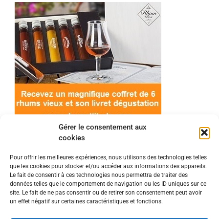
Gérer le consentement aux
cookies
Pour offrir les meilleures expériences, nous utilisons des technologies telles
que les cookies pour stocker et/ou accéder aux informations des appareils.
© 2022 Meilleur-rhum.net - Tous droits réservés
Le fait de consentir à ces technologies nous permettra de traiter des
Mentions légales
-
Politique de cookies
données telles que le comportement de navigation ou les ID uniques sur ce
site. Le fait de ne pas consentir ou de retirer son consentement peut avoir
un effet négatif sur certaines caractéristiques et fonctions.
L'abus d'alcool est dangereux pour la santé, à