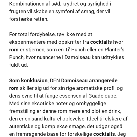
Kombinationen af ​​sød, krydret og syrlighed i
frugten vil skabe en symfoni af smag, der vil
forstærke retten.
For total fordybelse, tøv ikke med at
eksperimentere med opskrifter fra
cocktails
hvor
rom
er stjernen, som en Ti’ Punch eller en Planter’s
Punch, hvor nuancerne i Damoiseau kan udtrykkes
fuldt ud.
Som konklusion
, DEN
Damoiseau arrangerede
rom
skiller sig ud for sin rige aromatiske profil og
dens evne til at fange essensen af ​​Guadeloupe.
Med sine eksotiske noter og omhyggelige
fremstilling er denne rom mere end blot en drink,
den er en sand kulturel oplevelse. Ideel til elskere af
autentiske og komplekse smage, det udgør også
en fremragende base for forskellige
cocktails
. Jeg