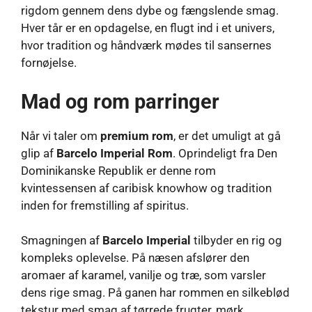
rigdom gennem dens dybe og fængslende smag.
Hver tår er en opdagelse, en flugt ind i et univers,
hvor tradition og håndværk mødes til sansernes
fornøjelse.
Mad og rom parringer
Når vi taler om
premium rom
, er det umuligt at gå
glip af
Barcelo Imperial Rom
. Oprindeligt fra Den
Dominikanske Republik er denne rom
kvintessensen af ​​caribisk knowhow og tradition
inden for fremstilling af spiritus.
Smagningen af
Barcelo Imperial
tilbyder en rig og
kompleks oplevelse. På næsen afslører den
aromaer af karamel, vanilje og træ, som varsler
dens rige smag. På ganen har rommen en silkeblød
tekstur med smag af tørrede frugter, mørk