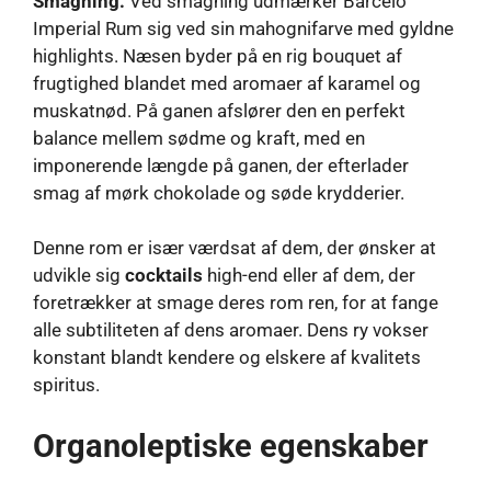
Smagning:
Ved smagning udmærker Barcelo
Imperial Rum sig ved sin mahognifarve med gyldne
highlights. Næsen byder på en rig bouquet af
frugtighed blandet med aromaer af karamel og
muskatnød. På ganen afslører den en perfekt
balance mellem sødme og kraft, med en
imponerende længde på ganen, der efterlader
smag af mørk chokolade og søde krydderier.
Denne rom er især værdsat af dem, der ønsker at
udvikle sig
cocktails
high-end eller af dem, der
foretrækker at smage deres rom ren, for at fange
alle subtiliteten af ​​dens aromaer. Dens ry vokser
konstant blandt kendere og elskere af kvalitets
spiritus.
Organoleptiske egenskaber