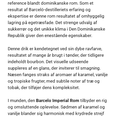
reference blandt dominikanske rom. Som et
resultat af Barceló-destilleriets erfaring og
ekspertise er denne rom resultatet af omhyggelig
lagring på egetræsfade. Det strenge udvalg af
sukkerrør og det unikke klima i Den Dominikanske
Republik giver den enestående egenskaber.
Denne drik er kendetegnet ved sin dybe ravfarve,
resultatet af mange år brugt i tønder, der tidligere
indeholdt bourbon. Det visuelle udseende
suppleres af en glans, der inviterer til smagning.
Næsen fanges straks af aromaer af karamel, vanilje
og tropiske frugter, med subtile noter af træ og
tobak, der tilføjer dens kompleksitet.
I munden, den
Barcelo Imperial Rom
tilbyder en rig
og omsluttende oplevelse. Sødmen af ​​karamel og
vanilje blander sig harmonisk med krydrede strejf