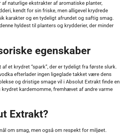
af naturlige ekstrakter af aromatiske planter,
ri, kendt for sin friske, men alligevel krydrede
nik karakter og en tydeligt afrundet og saftig smag.
r denne hyldest til planters og krydderier, der minder
nsoriske egenskaber
af et krydret “spark”, der er tydeligt fra første slurk.
odka efterlader ingen ligeglade takket være dens
lekse og dristige smage vil i Absolut Extrakt finde en
og krydret kardemomme, fremhævet af andre varme
t Extrakt?
mål om smag, men også om respekt for miljøet.