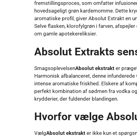
fremstillingsproces, som omfatter infusioner 
hovedsageligt grøn kardemomme. Dette krydde
aromatiske profil, giver Absolut Extrakt en u
Selve flasken, klorofylgrøn i farven, afspejle
om gamle apotekereliksier.
Absolut Extrakts se
Smagsoplevelsen
Absolut ekstrakt
er præget 
Harmonisk afbalanceret, denne infunderede v
intense aromatiske friskhed. Elskere af komp
perfekt kombination af sødmen fra vodka 
krydderier, der fuldender blandingen.
Hvorfor vælge Absolu
Vælg
Absolut ekstrakt
er ikke kun et spørgs