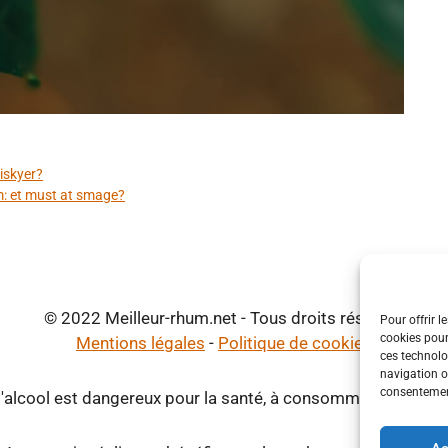
hiskyer?
: et must at smage?
© 2022 Meilleur-rhum.net - Tous droits réservés
Pour offrir l
cookies pour
Mentions légales
-
Politique de cookies
ces technolo
navigation ou
consentement
d'alcool est dangereux pour la santé, à consommer avec mod