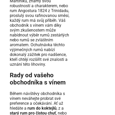
Martiniku, známý svou
robustností a charakterem, nebo
rum Angostura 1824 z Trinidadu,
proslulý svou rafinovanou směsí,
každý rum má svůj příběh. Váš
obchodník s vínem vám díky
svým zkušenostem může
nabídnout výběr rumů zestárlých
nebo rumů se zvláštním
aromatem. Ochutnávka těchto
výjimečných rumů nabízí
dokonalý zážitek pro nadšence,
kteří chtějí rozšířit své znalosti a
uznání této lihoviny.
Rady od vašeho
obchodníka s vínem
Během návštěvy obchodníka s
vínem neváhejte probrat své
preference a očekávání. Ať už
hledáte a
rum do koktejlů
, z a
starý rum pro čistou chuť
, nebo