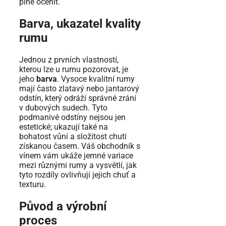
plně ocenit.
Barva, ukazatel kvality
rumu
Jednou z prvních vlastností,
kterou lze u rumu pozorovat, je
jeho
barva
. Vysoce kvalitní rumy
mají často zlatavý nebo jantarový
odstín, který odráží správné zrání
v dubových sudech. Tyto
podmanivé odstíny nejsou jen
estetické; ukazují také na
bohatost vůní a složitost chuti
získanou časem. Váš obchodník s
vínem vám ukáže jemné variace
mezi různými rumy a vysvětlí, jak
tyto rozdíly ovlivňují jejich chuť a
texturu.
Původ a výrobní
proces