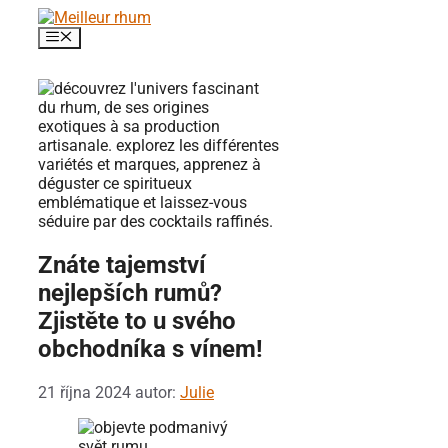
Přeskočit
na
Menu
obsah
Znáte tajemství
nejlepších rumů?
Zjistěte to u svého
obchodníka s vínem!
21 října 2024
autor:
Julie