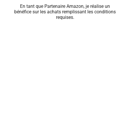
En tant que Partenaire Amazon, je réalise un
bénéfice sur les achats remplissant les conditions
requises.
Close
this
module
🍹 PROFITEZ
D'OFFRES
EXCLUSIVES
Renseignez votre e-mail pour recevoir les
meilleures offres de rhum du moment.