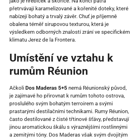
jako je hřebíček a skořice. Na konci patra
přetrvávají karamelizované a kořenité doteky, které
nabízejí bohatý a trvalý závěr. Chuť je příjemně
obalena téměř sirupovou texturou, která je
výsledkem odborných znalostí zrání ve specifickém
klimatu Jerez de la Frontera.
Umístění ve vztahu k
rumům Réunion
Ačkoli
Dos Maderas 5+5
nemá Réunionský původ,
je zajímavé ho přirovnat k rumům tohoto ostrova,
proslulého svým bohatým terroirem a svými
prastarými destilačními technikami. Rumy Réunion,
často destilované z čisté třtinové šťávy, představují
jinou aromatickou škálu s výraznějšími rostlinnými
a zemitými tóny. Dos Maderas však svým dvojitým