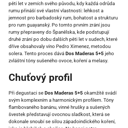
pěti let v zemích svého původu, kdy každá odrůda
rumu přináší své vlastní vlastnosti: lehkost a
jemnost pro barbadoský rum, bohatost a strukturu
pro rum guayanský. Po tomto prvním zrání jsou
rumy přepraveny do Španělska, kde podstupují
druhé zrání po dobu dalších pěti let v sudech, které
dříve obsahovaly víno Pedro Ximenez, metodou
solera. Tento proces dává
Dos Maderas 5+5
jeho
zvláštní tóny sušeného ovoce, koření a melasy.
Chuťový profil
Při degustaci se
Dos Maderas 5+5
okamžitě svádí
svým komplexním a harmonickým profilem. Tóny
flambovaného banánu, vinné hrušky a sušených
švestek představují ovocnou sladkost, která se
dokonale snoubí se silou západoindického koření,