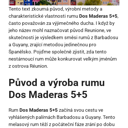
Tento text zkoumá původ, výrobní metody a
charakteristické vlastnosti rumu
Dos Maderas 5+5
,
často považován za výjimečného ducha. I když by
jeho název mohl naznačovat původ Reunione, ve
skutečnosti je výsledkem směsi rumů z Barbadosu
a Guyany, zrající metodou jedinečnou pro
Španělsko. Pojďme společně zjistit, zda tento
nestárnoucí rum může konkurovat velkým jménům
z ostrova Réunion.
Původ a výroba rumu
Dos Maderas 5+5
Rum
Dos Maderas 5+5
začíná svou cestu ve
vyhlášených palírnách Barbadosu a Guyany. Tento
melasový rum těží z počáteční fáze zrání po dobu