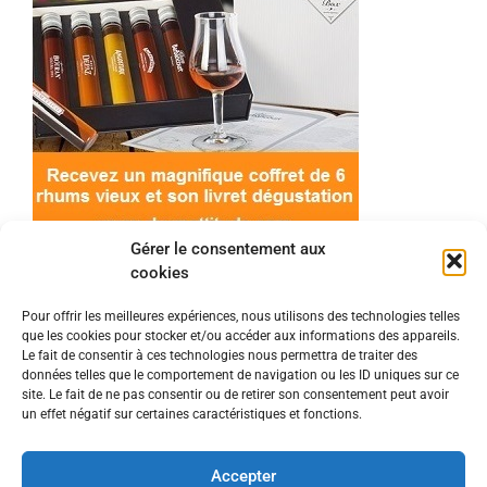
Gérer le consentement aux
cookies
Pour offrir les meilleures expériences, nous utilisons des technologies telles
que les cookies pour stocker et/ou accéder aux informations des appareils.
© 2022 Meilleur-rhum.net - Tous droits réservés
Le fait de consentir à ces technologies nous permettra de traiter des
Mentions légales
-
Politique de cookies
données telles que le comportement de navigation ou les ID uniques sur ce
site. Le fait de ne pas consentir ou de retirer son consentement peut avoir
un effet négatif sur certaines caractéristiques et fonctions.
L'abus d'alcool est dangereux pour la santé, à
consommer avec modération.
Accepter