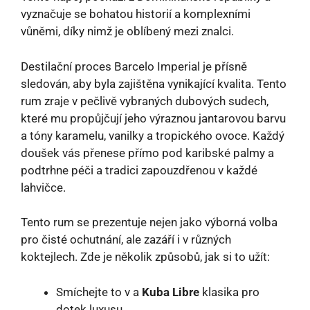
vyznačuje se bohatou historií a komplexními
vůněmi, díky nimž je oblíbený mezi znalci.
Destilační proces Barcelo Imperial je přísně
sledován, aby byla zajištěna vynikající kvalita. Tento
rum zraje v pečlivě vybraných dubových sudech,
které mu propůjčují jeho výraznou jantarovou barvu
a tóny karamelu, vanilky a tropického ovoce. Každý
doušek vás přenese přímo pod karibské palmy a
podtrhne péči a tradici zapouzdřenou v každé
lahvičce.
Tento rum se prezentuje nejen jako výborná volba
pro čisté ochutnání, ale zazáří i v různých
koktejlech. Zde je několik způsobů, jak si to užít:
Smíchejte to v a
Kuba Libre
klasika pro
dotek luxusu.