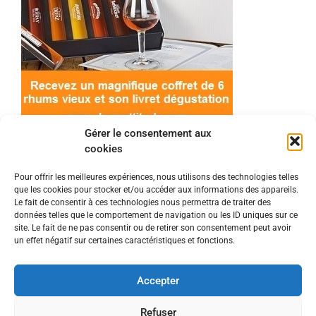
Gérer le consentement aux
cookies
Pour offrir les meilleures expériences, nous utilisons des technologies telles
que les cookies pour stocker et/ou accéder aux informations des appareils.
© 2022 Meilleur-rhum.net - Tous droits réservés
Le fait de consentir à ces technologies nous permettra de traiter des
Mentions légales
-
Politique de cookies
données telles que le comportement de navigation ou les ID uniques sur ce
site. Le fait de ne pas consentir ou de retirer son consentement peut avoir
un effet négatif sur certaines caractéristiques et fonctions.
L'abus d'alcool est dangereux pour la santé, à
consommer avec modération.
Accepter
En tant que Partenaire Amazon, je réalise un
Refuser