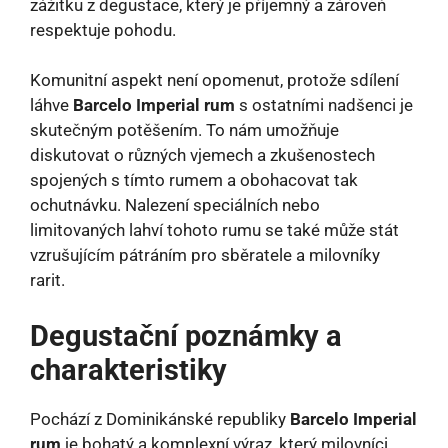
zážitku z degustace, který je příjemný a zároveň
respektuje pohodu.
Komunitní aspekt není opomenut, protože sdílení
láhve
Barcelo Imperial rum
s ostatními nadšenci je
skutečným potěšením. To nám umožňuje
diskutovat o různých vjemech a zkušenostech
spojených s tímto rumem a obohacovat tak
ochutnávku. Nalezení speciálních nebo
limitovaných lahví tohoto rumu se také může stát
vzrušujícím pátráním pro sběratele a milovníky
rarit.
Degustační poznámky a
charakteristiky
Pochází z Dominikánské republiky
Barcelo Imperial
rum
je bohatý a komplexní výraz, který milovníci