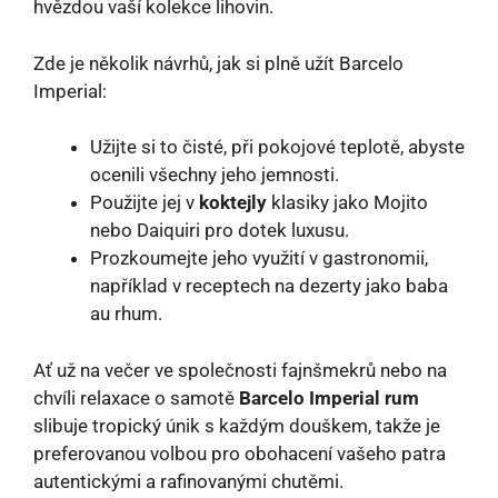
hvězdou vaší kolekce lihovin.
Zde je několik návrhů, jak si plně užít Barcelo
Imperial:
Užijte si to čisté, při pokojové teplotě, abyste
ocenili všechny jeho jemnosti.
Použijte jej v
koktejly
klasiky jako Mojito
nebo Daiquiri pro dotek luxusu.
Prozkoumejte jeho využití v gastronomii,
například v receptech na dezerty jako baba
au rhum.
Ať už na večer ve společnosti fajnšmekrů nebo na
chvíli relaxace o samotě
Barcelo Imperial rum
slibuje tropický únik s každým douškem, takže je
preferovanou volbou pro obohacení vašeho patra
autentickými a rafinovanými chutěmi.