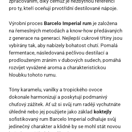
zpracováním, díky čemuž je nezbytnou referencí
pro ty, kteří oceňují prvotřídní destilované nápoje.
Výrobní proces
Barcelo Imperial rum
je založena
na řemeslných metodách a know-how předávaných
z generace na generaci. Nejlepší cukrové třtiny jsou
vybírány tak, aby nabízely bohatost chutí. Pomalá
fermentace, následovaná pečlivou destilací a
prodlouženým zráním v dubových sudech, pomáhá
rozvíjet vyvážené aroma a charakteristickou
hloubku tohoto rumu.
Tóny karamelu, vanilky a tropického ovoce
dokonale harmonizují a poskytují podmanivý
chuťový zážitek. Ať už si svůj rum raději vychutnáte
úhledně nebo jej použijete jako základ
koktejly
sofistikovaný rum Barcelo Imperial odhaluje svůj
jedinečný charakter a klidně by se mohl stát novou