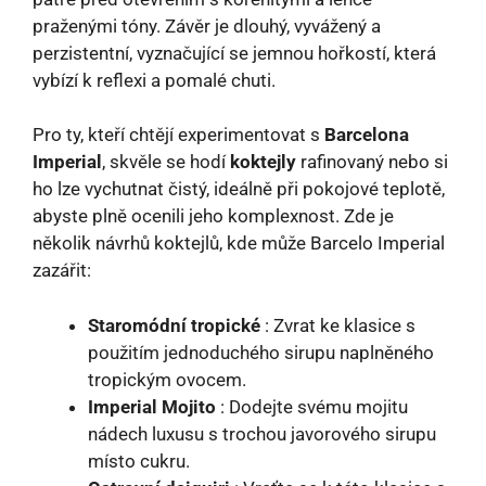
praženými tóny. Závěr je dlouhý, vyvážený a
perzistentní, vyznačující se jemnou hořkostí, která
vybízí k reflexi a pomalé chuti.
Pro ty, kteří chtějí experimentovat s
Barcelona
Imperial
, skvěle se hodí
koktejly
rafinovaný nebo si
ho lze vychutnat čistý, ideálně při pokojové teplotě,
abyste plně ocenili jeho komplexnost. Zde je
několik návrhů koktejlů, kde může Barcelo Imperial
zazářit:
Staromódní tropické
: Zvrat ke klasice s
použitím jednoduchého sirupu naplněného
tropickým ovocem.
Imperial Mojito
: Dodejte svému mojitu
nádech luxusu s trochou javorového sirupu
místo cukru.