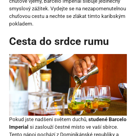
chuťové vjemy, Barcelo Imperial slibuje jedinečný
smyslový zážitek. Vydejte se na nezapomenutelnou
chuťovou cestu a nechte se zlákat tímto karibským
pokladem.
Cesta do srdce rumu
Pokud jste nadšení světem duchů,
studené Barcelo
Imperial
si zaslouží čestné místo ve vaší sbírce.
Tento nápoj pochází z Dominikánské republiky a