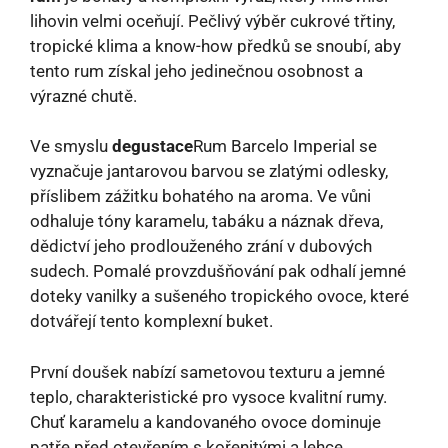
lihovin velmi oceňují. Pečlivý výběr cukrové třtiny,
tropické klima a know-how předků se snoubí, aby
tento rum získal jeho jedinečnou osobnost a
výrazné chutě.
Ve smyslu
degustace
Rum Barcelo Imperial se
vyznačuje jantarovou barvou se zlatými odlesky,
příslibem zážitku bohatého na aroma. Ve vůni
odhaluje tóny karamelu, tabáku a náznak dřeva,
dědictví jeho prodlouženého zrání v dubových
sudech. Pomalé provzdušňování pak odhalí jemné
doteky vanilky a sušeného tropického ovoce, které
dotvářejí tento komplexní buket.
První doušek nabízí sametovou texturu a jemné
teplo, charakteristické pro vysoce kvalitní rumy.
Chuť karamelu a kandovaného ovoce dominuje
patře před otevřením s kořenitými a lehce