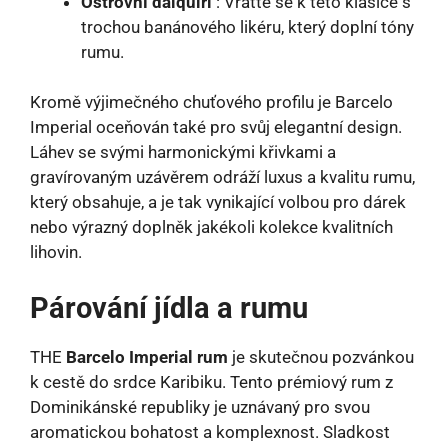
Ostrovní daiquiri
: Vraťte se k této klasice s
trochou banánového likéru, který doplní tóny
rumu.
Kromě výjimečného chuťového profilu je Barcelo
Imperial oceňován také pro svůj elegantní design.
Láhev se svými harmonickými křivkami a
gravírovaným uzávěrem odráží luxus a kvalitu rumu,
který obsahuje, a je tak vynikající volbou pro dárek
nebo výrazný doplněk jakékoli kolekce kvalitních
lihovin.
Párování jídla a rumu
THE
Barcelo Imperial rum
je skutečnou pozvánkou
k cestě do srdce Karibiku. Tento prémiový rum z
Dominikánské republiky je uznávaný pro svou
aromatickou bohatost a komplexnost. Sladkost