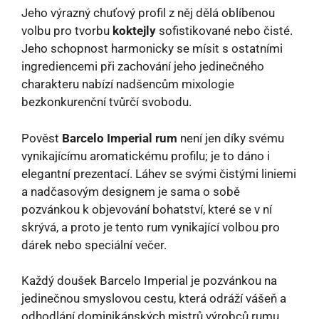
Jeho výrazný chuťový profil z něj dělá oblíbenou
volbu pro tvorbu
koktejly
sofistikované nebo čisté.
Jeho schopnost harmonicky se mísit s ostatními
ingrediencemi při zachování jeho jedinečného
charakteru nabízí nadšencům mixologie
bezkonkurenční tvůrčí svobodu.
Pověst
Barcelo Imperial rum
není jen díky svému
vynikajícímu aromatickému profilu; je to dáno i
elegantní prezentací. Láhev se svými čistými liniemi
a nadčasovým designem je sama o sobě
pozvánkou k objevování bohatství, které se v ní
skrývá, a proto je tento rum vynikající volbou pro
dárek nebo speciální večer.
Každý doušek Barcelo Imperial je pozvánkou na
jedinečnou smyslovou cestu, která odráží vášeň a
odhodlání dominikánských mistrů výrobců rumu