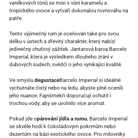
vanilkových tónů se mísí s vůní karamelu a
tropického ovoce a vytváří dokonalou rovnováhu na
patře.
Tento výjimečný rum je oceňován také pro svou
délku v ústech a dřevitý charakter, který nabízí
jedinečný chuťový zážitek. Jantarová barva Barcelo
Imperial, která je výsledkem dlouhého zrání v
dubových sudech, svědčí o jeho vynikající kvalitě.
Ve smyslu
degustace
Barcelo Imperial si ideálně
vychutnáte čistý nebo na ledu, abyste plně ocenili
jeho nuance. Fajnšmekři doporučují ochutit i
trochou vody, aby se uvolnilo více aromat.
Pokud jde o
párování jídla a rumu
, Barcelo Imperial
se skvěle hodí k čokoládovým pokrmům nebo
dezertům na bázi exotického ovoce. Pro milovníky