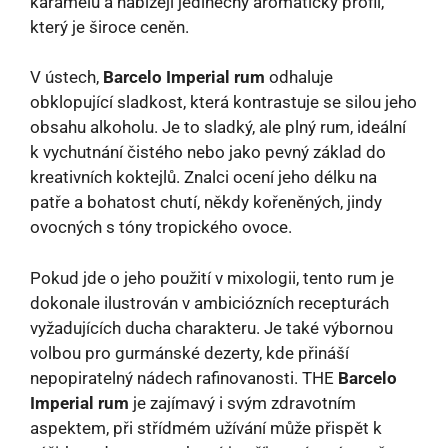
karamelu a nabízejí jedinečný aromatický profil,
který je široce ceněn.
V ústech,
Barcelo Imperial rum
odhaluje
obklopující sladkost, která kontrastuje se silou jeho
obsahu alkoholu. Je to sladký, ale plný rum, ideální
k vychutnání čistého nebo jako pevný základ do
kreativních koktejlů. Znalci ocení jeho délku na
patře a bohatost chutí, někdy kořeněných, jindy
ovocných s tóny tropického ovoce.
Pokud jde o jeho použití v mixologii, tento rum je
dokonale ilustrován v ambiciózních recepturách
vyžadujících ducha charakteru. Je také výbornou
volbou pro gurmánské dezerty, kde přináší
nepopiratelný nádech rafinovanosti. THE
Barcelo
Imperial rum
je zajímavý i svým zdravotním
aspektem, při střídmém užívání může přispět k