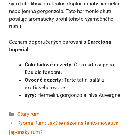
sýrů tuto lihovinu ideálně doplní bohatý hermelín
nebo jemná gorgonzola. Tato harmonie chutí
posiluje aromatický profil tohoto výjimečného
rumu.
Seznam doporučených párování s
Barcelona
Imperial
:
Čokoládové dezerty:
Čokoládová pěna,
Baulois fondant.
Ovocné dezerty:
Tarte tatin, salát z
exotického ovoce.
sýry:
Hermelín, gorgonzola, niva Auvergne.
Rubriky
Starý rum
Ryoma Rum: Jaký je názor na tento inovativní
japonský rum?