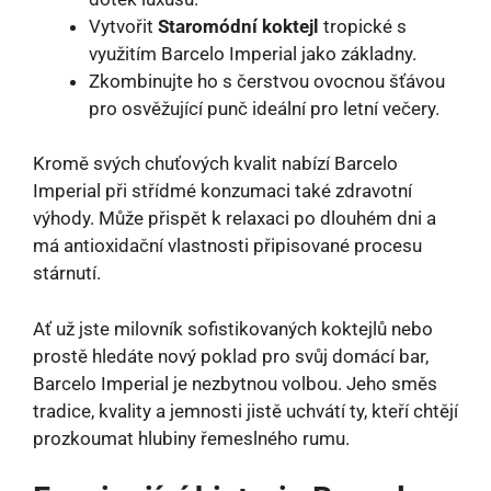
Vytvořit
Staromódní koktejl
tropické s
využitím Barcelo Imperial jako základny.
Zkombinujte ho s čerstvou ovocnou šťávou
pro osvěžující punč ideální pro letní večery.
Kromě svých chuťových kvalit nabízí Barcelo
Imperial při střídmé konzumaci také zdravotní
výhody. Může přispět k relaxaci po dlouhém dni a
má antioxidační vlastnosti připisované procesu
stárnutí.
Ať už jste milovník sofistikovaných koktejlů nebo
prostě hledáte nový poklad pro svůj domácí bar,
Barcelo Imperial je nezbytnou volbou. Jeho směs
tradice, kvality a jemnosti jistě uchvátí ty, kteří chtějí
prozkoumat hlubiny řemeslného rumu.