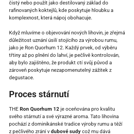
čistý nebo použít jako destilovaný základ do
rafinovaných koktejlů, kde poskytuje hloubku a
komplexnost, která nápoj obohacuje.
Když mluvíme o objevování nových lihovin, je zřejmá
důležitost uznání úsilí stojícího za výrobou rumu,
jako je Ron Quorhum 12. Každý prvek, od výběru
třtiny až po plnění do lahví, je pečlivě kontrolován,
aby bylo zajištěno, že produkt ctí svůj původ a
zároveň poskytuje nezapomenutelný zážitek z
degustace.
Proces stárnutí
THE
Ron Quorhum 12
je oceňována pro kvalitu
svého stárnutí a své výrazné aroma. Tato lihovina
pochází z dominikánské tradice výroby rumu a těží
z pečlivého zrání v
dubové sudy
což mu dává