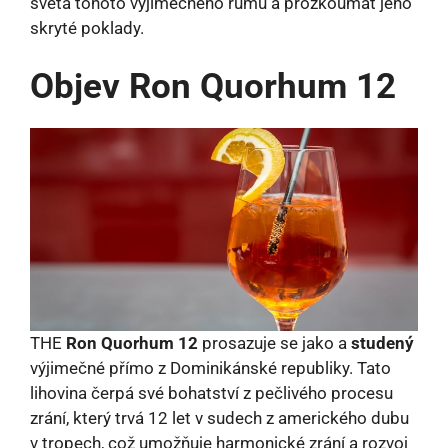
světa tohoto výjimečného rumu a prozkoumat jeho
skryté poklady.
Objev Ron Quorhum 12
THE
Ron Quorhum 12
prosazuje se jako a
studený
výjimečné přímo z Dominikánské republiky. Tato
lihovina čerpá své bohatství z pečlivého procesu
zrání, který trvá 12 let v sudech z amerického dubu
v tropech, což umožňuje harmonické zrání a rozvoj