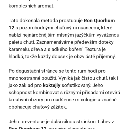
komplexních aromat.
Tato dokonalá metoda prostupuje
Ron Quorhum
12
s pozoruhodnými chuťovými nuancemi, které
nabízí nejnáročnějším mlsným jazýčkům vyváženou
paletu chutí. Zaznamenáváme především doteky
karamelu, dřeva a sladkého koření. Textura je
hladká, takže každý doušek je obzvláště příjemný.
Po degustační stránce se tento rum hodí pro
mnohostranné použití. Vyniká jak čistou chutí, tak i
jako základ pro
koktejly
sofistikovaný. Jeho
schopnost kombinovat s různými přísadami otevírá
kreativní obzory pro nadšence mixologie a značně
obohacuje chuťový zážitek.
Jeho prezentace je další silnou stránkou. Láhev z
Ron Quorhum 12
, se svým elegantním a