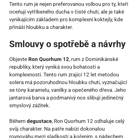
Tento rum je nejen preferovanou volbou pro ty, kteří
oceňují vytříbeného ducha v čisté chuti, ale je také
vynikajícím základem pro komplexní koktejly, kde
přináší hloubku a charakter.
Smlouvy o spotřebě a návrhy
Objevte
Ron Quorhum 12
, rum z Dominikánské
republiky, který vyniká svou bohatostí a
komplexností. Tento rum zrající 12 let metodou
solera má pozoruhodnou hloubku chuti, vyznačující
se tóny karamelu, vanilky a opečeného dřeva. Jeho
jantarová barva a podmanivý nos slibují jedinečný
smyslový zážitek.
Během
degustace
, Ron Quorhum 12 odhaluje celý
svůj charakter. Na patře nabízí dokonalou
rovnováhu mezi sladkostí a kořením, s nádechem