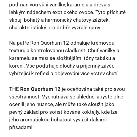
podmanivou vůni vanilky, karamelu a dřeva s
lehkým nádechem exotického ovoce. Tyto příchutě
slibují bohatý a harmonický chuťový zážitek,
charakteristický pro dobře vyzrálé rumy.
Na patře Ron Quorhum 12 odhaluje krémovou
texturu a kontrolovanou sladkost. Chuť vanilky a
karamelu se mísí se složitějšími tóny tabáku a
koření. Vše podtrhuje dlouhý a příjemný závěr,
vybízející k reflexi a objevování více vrstev chutí.
THE
Ron Quorhum 12
je oceňována také pro svou
všestrannost. Vychutnává se úhledně, abyste plně
ocenili jeho nuance, ale může také sloužit jako
pevný základ pro sofistikované koktejly, kde lze
jeho aromatickou bohatost vyvážit dalšími
přísadami.