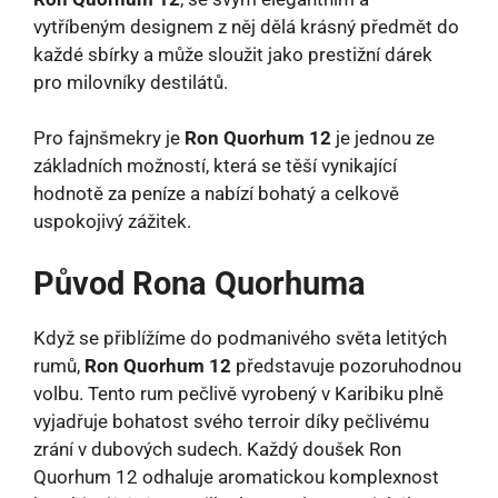
vytříbeným designem z něj dělá krásný předmět do
každé sbírky a může sloužit jako prestižní dárek
pro milovníky destilátů.
Pro fajnšmekry je
Ron Quorhum 12
je jednou ze
základních možností, která se těší vynikající
hodnotě za peníze a nabízí bohatý a celkově
uspokojivý zážitek.
Původ Rona Quorhuma
Když se přiblížíme do podmanivého světa letitých
rumů,
Ron Quorhum 12
představuje pozoruhodnou
volbu. Tento rum pečlivě vyrobený v Karibiku plně
vyjadřuje bohatost svého terroir díky pečlivému
zrání v dubových sudech. Každý doušek Ron
Quorhum 12 odhaluje aromatickou komplexnost