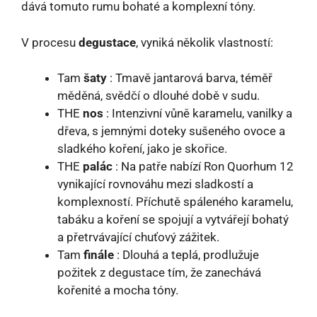
dává tomuto rumu bohaté a komplexní tóny.
V procesu
degustace
, vyniká několik vlastností:
Tam
šaty
: Tmavě jantarová barva, téměř
měděná, svědčí o dlouhé době v sudu.
THE
nos
: Intenzivní vůně karamelu, vanilky a
dřeva, s jemnými doteky sušeného ovoce a
sladkého koření, jako je skořice.
THE
palác
: Na patře nabízí Ron Quorhum 12
vynikající rovnováhu mezi sladkostí a
komplexností. Příchutě spáleného karamelu,
tabáku a koření se spojují a vytvářejí bohatý
a přetrvávající chuťový zážitek.
Tam
finále
: Dlouhá a teplá, prodlužuje
požitek z degustace tím, že zanechává
kořenité a mocha tóny.