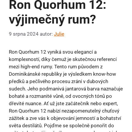
Ron Quorhum 12:
výjimečný rum?
9 srpna 2024
autor:
Julie
Ron Quorhum 12 vyniká svou elegancí a
komplexností, díky čemuž je skutečnou referencí
mezi high-end rumy. Tento rum původem z
Dominikánské republiky je výsledkem know-how
předků a pečlivého procesu zrání v dubových
sudech. Jeho podmanivá jantarová barva naznačuje
bohaté a rozmanité vůně, od ovocných tónů po
dřevité nuance. Ať už jste začátečník nebo expert,
Ron Quorhum 12 nabízí nezapomenutelný chuťový
zážitek a zve vás k objevování jemností a bohatství
světa destilátů. Pojďme se společně ponořit do