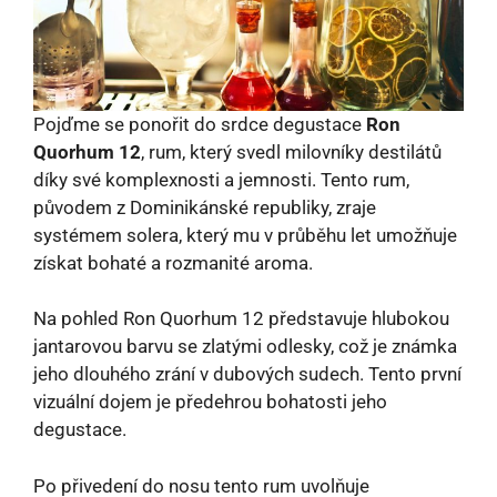
Pojďme se ponořit do srdce degustace
Ron
Quorhum 12
, rum, který svedl milovníky destilátů
díky své komplexnosti a jemnosti. Tento rum,
původem z Dominikánské republiky, zraje
systémem solera, který mu v průběhu let umožňuje
získat bohaté a rozmanité aroma.
Na pohled Ron Quorhum 12 představuje hlubokou
jantarovou barvu se zlatými odlesky, což je známka
jeho dlouhého zrání v dubových sudech. Tento první
vizuální dojem je předehrou bohatosti jeho
degustace.
Po přivedení do nosu tento rum uvolňuje