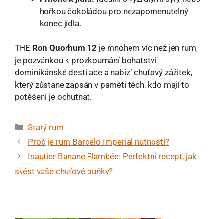
hořkou čokoládou pro nezapomenutelný
konec jídla.
THE
Ron Quorhum 12
je mnohem víc než jen rum;
je pozvánkou k prozkoumání bohatství
dominikánské destilace a nabízí chuťový zážitek,
který zůstane zapsán v paměti těch, kdo mají to
potěšení je ochutnat.
Rubriky
Starý rum
Proč je rum Barcelo Imperial nutností?
Isautier Banane Flambée: Perfektní recept, jak
svést vaše chuťové buňky?