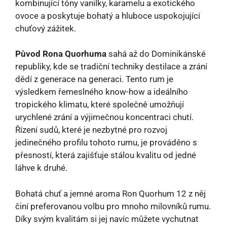
kombinující tóny vanilky, karamelu a exotického
ovoce a poskytuje bohatý a hluboce uspokojující
chuťový zážitek.
Původ Rona Quorhuma
sahá až do Dominikánské
republiky, kde se tradiční techniky destilace a zrání
dědí z generace na generaci. Tento rum je
výsledkem řemeslného know-how a ideálního
tropického klimatu, které společně umožňují
urychlené zrání a výjimečnou koncentraci chutí.
Řízení sudů, které je nezbytné pro rozvoj
jedinečného profilu tohoto rumu, je prováděno s
přesností, která zajišťuje stálou kvalitu od jedné
láhve k druhé.
Bohatá chuť a jemné aroma Ron Quorhum 12 z něj
činí preferovanou volbu pro mnoho milovníků rumu.
Díky svým kvalitám si jej navíc můžete vychutnat