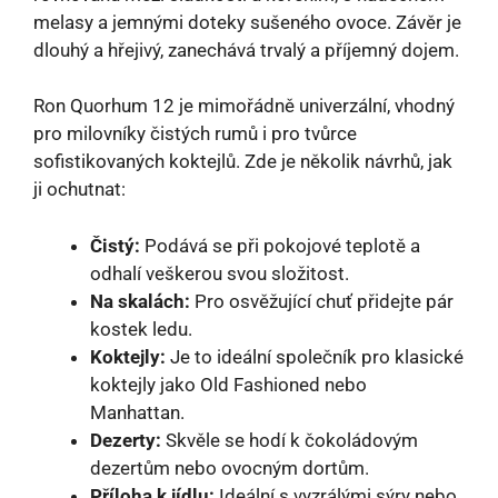
melasy a jemnými doteky sušeného ovoce. Závěr je
dlouhý a hřejivý, zanechává trvalý a příjemný dojem.
Ron Quorhum 12 je mimořádně univerzální, vhodný
pro milovníky čistých rumů i pro tvůrce
sofistikovaných koktejlů. Zde je několik návrhů, jak
ji ochutnat:
Čistý:
Podává se při pokojové teplotě a
odhalí veškerou svou složitost.
Na skalách:
Pro osvěžující chuť přidejte pár
kostek ledu.
Koktejly:
Je to ideální společník pro klasické
koktejly jako Old Fashioned nebo
Manhattan.
Dezerty:
Skvěle se hodí k čokoládovým
dezertům nebo ovocným dortům.
Příloha k jídlu:
Ideální s vyzrálými sýry nebo