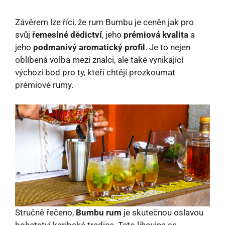
Závěrem lze říci, že rum Bumbu je ceněn jak pro
svůj
řemeslné dědictví
, jeho
prémiová kvalita
a
jeho
podmanivý aromatický profil
. Je to nejen
oblíbená volba mezi znalci, ale také vynikající
výchozí bod pro ty, kteří chtějí prozkoumat
prémiové rumy.
Stručně řečeno,
Bumbu rum
je skutečnou oslavou
bohatství karibské tradice. Tato lihovina se