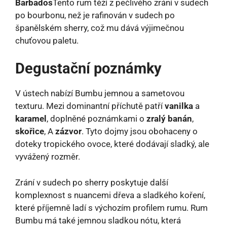
Barbados
Tento rum těží z pečlivého zrání v sudech
po bourbonu, než je rafinován v sudech po
španělském sherry, což mu dává výjimečnou
chuťovou paletu.
Degustační poznámky
V ústech nabízí Bumbu jemnou a sametovou
texturu. Mezi dominantní příchutě patří
vanilka
a
karamel
, doplněné poznámkami o
zralý banán
,
skořice
, A
zázvor
. Tyto dojmy jsou obohaceny o
doteky tropického ovoce, které dodávají sladký, ale
vyvážený rozměr.
Zrání v sudech po sherry poskytuje další
komplexnost s nuancemi dřeva a sladkého koření,
které příjemně ladí s výchozím profilem rumu. Rum
Bumbu má také jemnou sladkou nótu, která