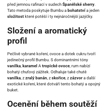
před jemnou rafinací v sudech
Španělské sherry
.
Tato metoda poskytuje Bumbu a
bohatství
a jeden
složitost
které potěší i ty nejnáročnější jazýčky.
Složení a aromatický
profil
Pečlivě vybrané koření, ovoce a dotek cukru tvoří
jedinečný profil Bumbu. S dominantními tóny
vanilka
,
karamel
A
tropické ovoce
, rum nabízí
bohatý chuťový zážitek. Odhaluje také chutě
vanilka
, z
zralý banán
, z
skořice
, z
zázvor
a další
exotické koření, které dotváří tento bohatý a opojný
buket.
Ocenění během soutěží