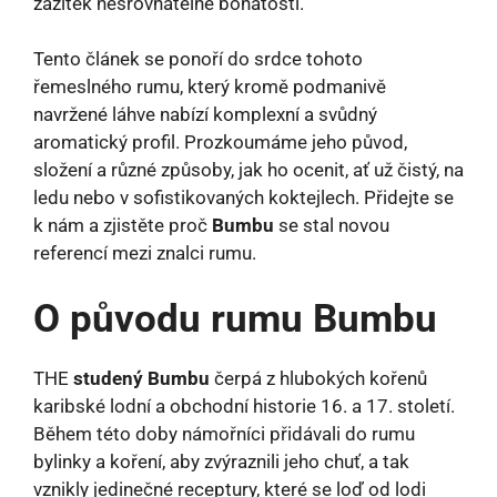
zážitek nesrovnatelné bohatosti.
Tento článek se ponoří do srdce tohoto
řemeslného rumu, který kromě podmanivě
navržené láhve nabízí komplexní a svůdný
aromatický profil. Prozkoumáme jeho původ,
složení a různé způsoby, jak ho ocenit, ať už čistý, na
ledu nebo v sofistikovaných koktejlech. Přidejte se
k nám a zjistěte proč
Bumbu
se stal novou
referencí mezi znalci rumu.
O původu rumu Bumbu
THE
studený Bumbu
čerpá z hlubokých kořenů
karibské lodní a obchodní historie 16. a 17. století.
Během této doby námořníci přidávali do rumu
bylinky a koření, aby zvýraznili jeho chuť, a tak
vznikly jedinečné receptury, které se loď od lodi