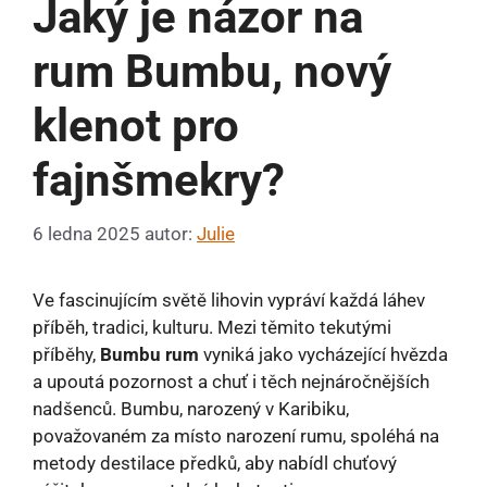
Jaký je názor na
rum Bumbu, nový
klenot pro
fajnšmekry?
6 ledna 2025
autor:
Julie
Ve fascinujícím světě lihovin vypráví každá láhev
příběh, tradici, kulturu. Mezi těmito tekutými
příběhy,
Bumbu rum
vyniká jako vycházející hvězda
a upoutá pozornost a chuť i těch nejnáročnějších
nadšenců. Bumbu, narozený v Karibiku,
považovaném za místo narození rumu, spoléhá na
metody destilace předků, aby nabídl chuťový