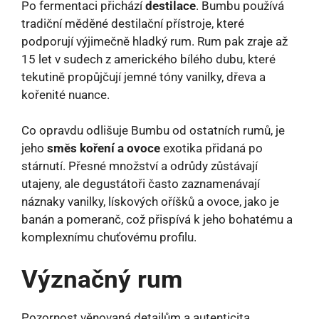
Po fermentaci přichází
destilace
. Bumbu používá
tradiční měděné destilační přístroje, které
podporují výjimečně hladký rum. Rum pak zraje až
15 let v sudech z amerického bílého dubu, které
tekutině propůjčují jemné tóny vanilky, dřeva a
kořenité nuance.
Co opravdu odlišuje Bumbu od ostatních rumů, je
jeho
směs koření a ovoce
exotika přidaná po
stárnutí. Přesné množství a odrůdy zůstávají
utajeny, ale degustátoři často zaznamenávají
náznaky vanilky, lískových oříšků a ovoce, jako je
banán a pomeranč, což přispívá k jeho bohatému a
komplexnímu chuťovému profilu.
Význačný rum
Pozornost věnovaná detailům a autenticita