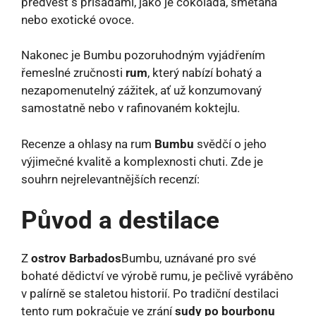
předvést s přísadami, jako je čokoláda, smetana
nebo exotické ovoce.
Nakonec je Bumbu pozoruhodným vyjádřením
řemeslné zručnosti
rum
, který nabízí bohatý a
nezapomenutelný zážitek, ať už konzumovaný
samostatně nebo v rafinovaném koktejlu.
Recenze a ohlasy na rum
Bumbu
svědčí o jeho
výjimečné kvalitě a komplexnosti chuti. Zde je
souhrn nejrelevantnějších recenzí:
Původ a destilace
Z
ostrov Barbados
Bumbu, uznávané pro své
bohaté dědictví ve výrobě rumu, je pečlivě vyráběno
v palírně se staletou historií. Po tradiční destilaci
tento rum pokračuje ve zrání
sudy po bourbonu