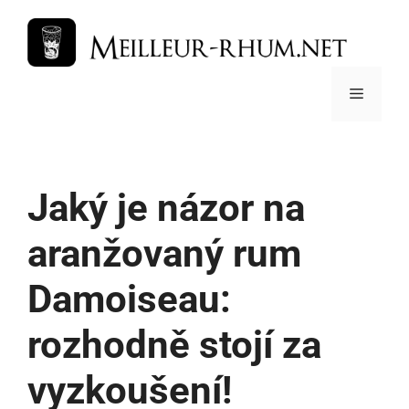
Přeskočit
na
obsah
Menu
Jaký je názor na
aranžovaný rum
Damoiseau:
rozhodně stojí za
vyzkoušení!