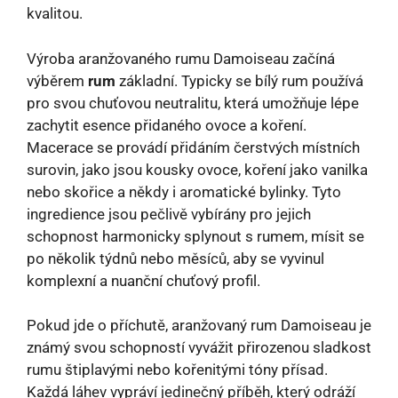
kvalitou.
Výroba aranžovaného rumu Damoiseau začíná
výběrem
rum
základní. Typicky se bílý rum používá
pro svou chuťovou neutralitu, která umožňuje lépe
zachytit esence přidaného ovoce a koření.
Macerace se provádí přidáním čerstvých místních
surovin, jako jsou kousky ovoce, koření jako vanilka
nebo skořice a někdy i aromatické bylinky. Tyto
ingredience jsou pečlivě vybírány pro jejich
schopnost harmonicky splynout s rumem, mísit se
po několik týdnů nebo měsíců, aby se vyvinul
komplexní a nuanční chuťový profil.
Pokud jde o příchutě, aranžovaný rum Damoiseau je
známý svou schopností vyvážit přirozenou sladkost
rumu štiplavými nebo kořenitými tóny přísad.
Každá láhev vypráví jedinečný příběh, který odráží