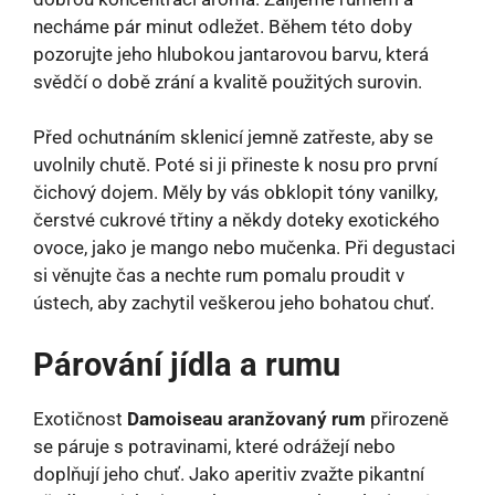
necháme pár minut odležet. Během této doby
pozorujte jeho hlubokou jantarovou barvu, která
svědčí o době zrání a kvalitě použitých surovin.
Před ochutnáním sklenicí jemně zatřeste, aby se
uvolnily chutě. Poté si ji přineste k nosu pro první
čichový dojem. Měly by vás obklopit tóny vanilky,
čerstvé cukrové třtiny a někdy doteky exotického
ovoce, jako je mango nebo mučenka. Při degustaci
si věnujte čas a nechte rum pomalu proudit v
ústech, aby zachytil veškerou jeho bohatou chuť.
Párování jídla a rumu
Exotičnost
Damoiseau aranžovaný rum
přirozeně
se páruje s potravinami, které odrážejí nebo
doplňují jeho chuť. Jako aperitiv zvažte pikantní