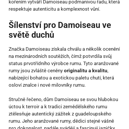
kořením vytváří Damoiseau podmanivou řadu, která
respektuje autenticitu a komplexnost vůní.
Šílenství pro Damoiseau ve
světě duchů
Značka Damoiseau získala chválu a několik ocenění
na mezinárodních soutěžích, čímž potvrdila svůj
status prvotřídního výrobce rumu. Tyto aranžované
rumy jsou zvláště ceněny
originalitu a kvalitu
,
nabízející bohatou a exotickou paletu chutí, která
osloví znalce i nové milovníky rumu.
Stručně řečeno, dům Damoiseau se svou hlubokou
úctou k terroir a k tradici zemědělského rumu
ztělesňuje autentický zážitek z guadeloupského
rumu. Jeho aranžované rumy, dědici stejné vášně
pro dokonalost, nadále svádějí a fascinují jazýčky