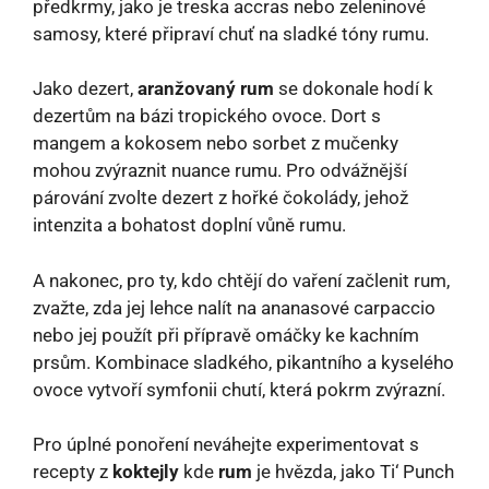
předkrmy, jako je treska accras nebo zeleninové
samosy, které připraví chuť na sladké tóny rumu.
Jako dezert,
aranžovaný rum
se dokonale hodí k
dezertům na bázi tropického ovoce. Dort s
mangem a kokosem nebo sorbet z mučenky
mohou zvýraznit nuance rumu. Pro odvážnější
párování zvolte dezert z hořké čokolády, jehož
intenzita a bohatost doplní vůně rumu.
A nakonec, pro ty, kdo chtějí do vaření začlenit rum,
zvažte, zda jej lehce nalít na ananasové carpaccio
nebo jej použít při přípravě omáčky ke kachním
prsům. Kombinace sladkého, pikantního a kyselého
ovoce vytvoří symfonii chutí, která pokrm zvýrazní.
Pro úplné ponoření neváhejte experimentovat s
recepty z
koktejly
kde
rum
je hvězda, jako Ti‘ Punch