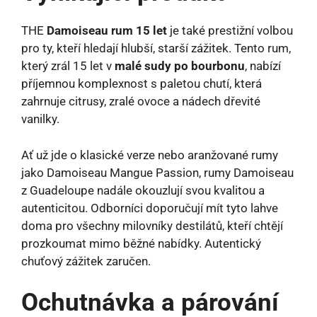
THE
Damoiseau rum 15 let
je také prestižní volbou
pro ty, kteří hledají hlubší, starší zážitek. Tento rum,
který zrál 15 let v
malé sudy po bourbonu
, nabízí
příjemnou komplexnost s paletou chutí, která
zahrnuje citrusy, zralé ovoce a nádech dřevité
vanilky.
Ať už jde o klasické verze nebo aranžované rumy
jako Damoiseau Mangue Passion, rumy Damoiseau
z Guadeloupe nadále okouzlují svou kvalitou a
autenticitou. Odborníci doporučují mít tyto lahve
doma pro všechny milovníky destilátů, kteří chtějí
prozkoumat mimo běžné nabídky. Autentický
chuťový zážitek zaručen.
Ochutnávka a párování