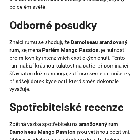
po celém světě.
Odborné posudky
Znalci rumu se shodují, že
Damoiseau aranžovaný
rum
, zejména
Parfém Mango Passion
, je nutností
pro milovníky intenzivních exotických chutí. Tento
rum nabízí krásnou kulatost na patře, připomínající
šťavnatou dužinu manga, zatímco semena mučenky
přinášejí dotek kyselosti, která směs dokonale
vyvažuje.
Spotřebitelské recenze
Zpětná vazba spotřebitelů na
aranžovaný rum
Damoiseau Mango Passion
jsou většinou pozitivní.
Ohlasy vyzdvihují rychlé dodání a kvalitní balení,