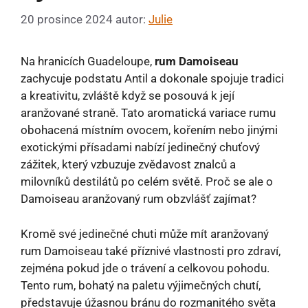
20 prosince 2024
autor:
Julie
Na hranicích Guadeloupe,
rum Damoiseau
zachycuje podstatu Antil a dokonale spojuje tradici
a kreativitu, zvláště když se posouvá k její
aranžované straně. Tato aromatická variace rumu
obohacená místním ovocem, kořením nebo jinými
exotickými přísadami nabízí jedinečný chuťový
zážitek, který vzbuzuje zvědavost znalců a
milovníků destilátů po celém světě. Proč se ale o
Damoiseau aranžovaný rum obzvlášť zajímat?
Kromě své jedinečné chuti může mít aranžovaný
rum Damoiseau také příznivé vlastnosti pro zdraví,
zejména pokud jde o trávení a celkovou pohodu.
Tento rum, bohatý na paletu výjimečných chutí,
představuje úžasnou bránu do rozmanitého světa