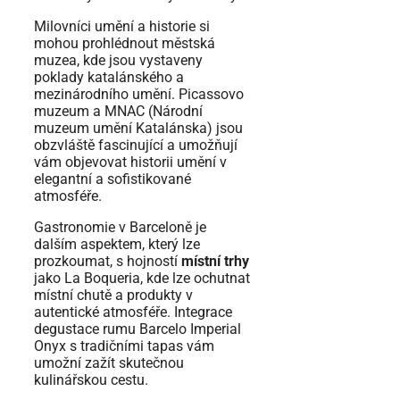
Milovníci umění a historie si
mohou prohlédnout městská
muzea, kde jsou vystaveny
poklady katalánského a
mezinárodního umění. Picassovo
muzeum a MNAC (Národní
muzeum umění Katalánska) jsou
obzvláště fascinující a umožňují
vám objevovat historii umění v
elegantní a sofistikované
atmosféře.
Gastronomie v Barceloně je
dalším aspektem, který lze
prozkoumat, s hojností
místní trhy
jako La Boqueria, kde lze ochutnat
místní chutě a produkty v
autentické atmosféře. Integrace
degustace rumu Barcelo Imperial
Onyx s tradičními tapas vám
umožní zažít skutečnou
kulinářskou cestu.