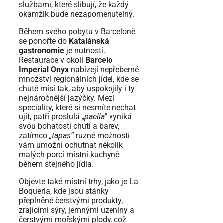
službami, které slibují, že každý
okamžik bude nezapomenutelný.
Během svého pobytu v Barceloně
se ponořte do
Katalánská
gastronomie
je nutností.
Restaurace v okolí
Barcelo
Imperial Onyx
nabízejí nepřeberné
množství regionálních jídel, kde se
chutě mísí tak, aby uspokojily i ty
nejnáročnější jazýčky. Mezi
speciality, které si nesmíte nechat
ujít, patří proslulá
„paella“
vyniká
svou bohatostí chutí a barev,
zatímco
„tapas“
různé možnosti
vám umožní ochutnat několik
malých porcí místní kuchyně
během stejného jídla.
Objevte také místní trhy, jako je La
Boqueria, kde jsou stánky
přeplněné čerstvými produkty,
zrajícími sýry, jemnými uzeniny a
čerstvými mořskými plody, což