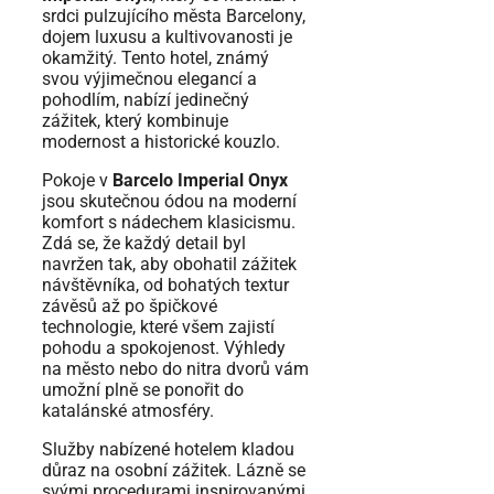
srdci pulzujícího města Barcelony,
dojem luxusu a kultivovanosti je
okamžitý. Tento hotel, známý
svou výjimečnou elegancí a
pohodlím, nabízí jedinečný
zážitek, který kombinuje
modernost a historické kouzlo.
Pokoje v
Barcelo Imperial Onyx
jsou skutečnou ódou na moderní
komfort s nádechem klasicismu.
Zdá se, že každý detail byl
navržen tak, aby obohatil zážitek
návštěvníka, od bohatých textur
závěsů až po špičkové
technologie, které všem zajistí
pohodu a spokojenost. Výhledy
na město nebo do nitra dvorů vám
umožní plně se ponořit do
katalánské atmosféry.
Služby nabízené hotelem kladou
důraz na osobní zážitek. Lázně se
svými procedurami inspirovanými