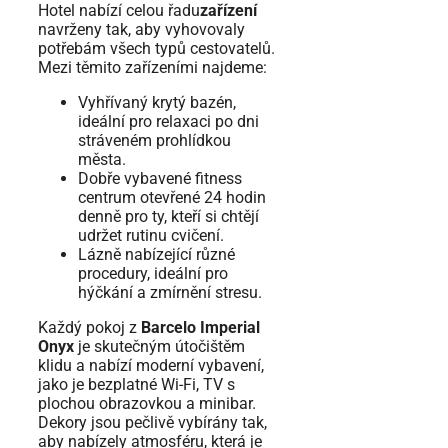
Hotel nabízí celou řadu
zařízení
navrženy tak, aby vyhovovaly
potřebám všech typů cestovatelů.
Mezi těmito zařízeními najdeme:
Vyhřívaný krytý bazén,
ideální pro relaxaci po dni
stráveném prohlídkou
města.
Dobře vybavené fitness
centrum otevřené 24 hodin
denně pro ty, kteří si chtějí
udržet rutinu cvičení.
Lázně nabízející různé
procedury, ideální pro
hýčkání a zmírnění stresu.
Každý pokoj z
Barcelo Imperial
Onyx
je skutečným útočištěm
klidu a nabízí moderní vybavení,
jako je bezplatné Wi-Fi, TV s
plochou obrazovkou a minibar.
Dekory jsou pečlivě vybírány tak,
aby nabízely atmosféru, která je