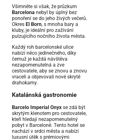
Všimněte si však, že průzkum
Barcelona
nebyl by úplný bez
ponoření se do jeho živých večerů.
Okres
El Born
, s mnoha bary a
kluby, je ideální pro zažívání
pulzujícího nočního života města.
Každý roh barcelonské ulice
nabízí něco jedinečného, ​​díky
čemuž je každá návštěva
nezapomenutelná a zve
cestovatele, aby se znovu a znovu
vraceli a objevovali nové skryté
drahokamy.
Katalánská gastronomie
Barcelo Imperial Onyx
se zdá být
skrytým klenotem pro cestovatele,
kteří hledají nezapomenutelný
pobyt v Barceloně. Tento hotel se
nachází v srdci města a nabízí
luxusní útěk s prémiovými