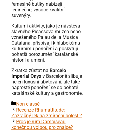
řemeslné butiky nabízejí
jedinečné, vysoce kvalitní
suvenýry.
Kulturní aktivity, jako je návštěva
slavného Picassova muzea nebo
vznešeného Palau de la Musica
Catalana, přispívají k hlubokému
kulturnímu ponoření a poskytují
bohatší porozumění katalánské
historii a umění.
Zkrátka zůstat na
Barcelo
Imperial Onyx
v Barceloně slibuje
nejen luxusní ubytování, ale také
naprosté ponoření se do bohaté
katalánské kultury a gastronomie.
Rubriky
Non classé
Recenze Rhumattitude:
Zázračný lék na zmírnění bolesti?
Proč je rum Damoiseau
konečnou volbou pro znalce?