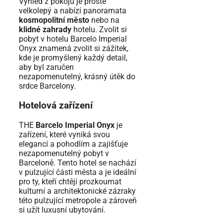
Výhled z pokojů je prostě
velkolepý a nabízí panoramata
kosmopolitní město
nebo na
klidné zahrady
hotelu. Zvolit si
pobyt v hotelu Barcelo Imperial
Onyx znamená zvolit si zážitek,
kde je promyšlený každý detail,
aby byl zaručen
nezapomenutelný, krásný útěk do
srdce Barcelony.
Hotelová zařízení
THE
Barcelo Imperial Onyx
je
zařízení, které vyniká svou
elegancí a pohodlím a zajišťuje
nezapomenutelný pobyt v
Barceloně. Tento hotel se nachází
v pulzující části města a je ideální
pro ty, kteří chtějí prozkoumat
kulturní a architektonické zázraky
této pulzující metropole a zároveň
si užít luxusní ubytování.