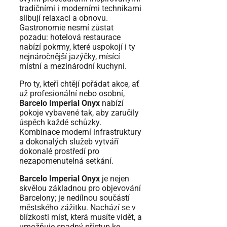
tradičními i moderními technikami
slibují relaxaci a obnovu.
Gastronomie nesmí zůstat
pozadu: hotelová restaurace
nabízí pokrmy, které uspokojí i ty
nejnáročnější jazýčky, mísící
místní a mezinárodní kuchyni.
Pro ty, kteří chtějí pořádat akce, ať
už profesionální nebo osobní,
Barcelo Imperial Onyx
nabízí
pokoje vybavené tak, aby zaručily
úspěch každé schůzky.
Kombinace moderní infrastruktury
a dokonalých služeb vytváří
dokonalé prostředí pro
nezapomenutelná setkání.
Barcelo Imperial Onyx
je nejen
skvělou základnou pro objevování
Barcelony; je nedílnou součástí
městského zážitku. Nachází se v
blízkosti míst, která musíte vidět, a
umožňuje snadný přístup ke