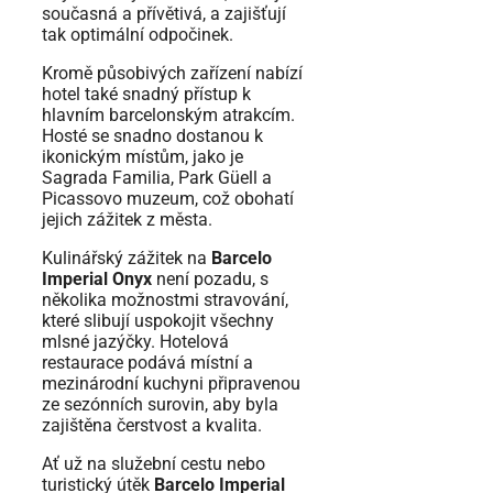
současná a přívětivá, a zajišťují
tak optimální odpočinek.
Kromě působivých zařízení nabízí
hotel také snadný přístup k
hlavním barcelonským atrakcím.
Hosté se snadno dostanou k
ikonickým místům, jako je
Sagrada Familia, Park Güell a
Picassovo muzeum, což obohatí
jejich zážitek z města.
Kulinářský zážitek na
Barcelo
Imperial Onyx
není pozadu, s
několika možnostmi stravování,
které slibují uspokojit všechny
mlsné jazýčky. Hotelová
restaurace podává místní a
mezinárodní kuchyni připravenou
ze sezónních surovin, aby byla
zajištěna čerstvost a kvalita.
Ať už na služební cestu nebo
turistický útěk
Barcelo Imperial