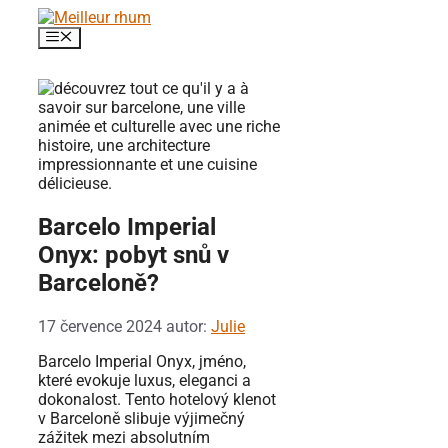
Přeskočit
na
Menu
obsah
Barcelo Imperial
Onyx: pobyt snů v
Barceloně?
17 července 2024
autor:
Julie
Barcelo Imperial Onyx, jméno,
které evokuje luxus, eleganci a
dokonalost. Tento hotelový klenot
v Barceloně slibuje výjimečný
zážitek mezi absolutním