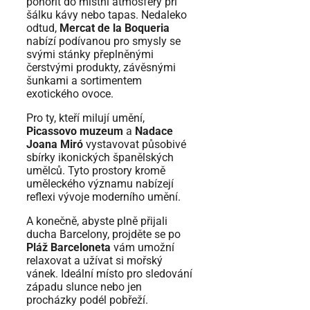
ponořit do místní atmosféry při
šálku kávy nebo tapas. Nedaleko
odtud,
Mercat de la Boqueria
nabízí podívanou pro smysly se
svými stánky přeplněnými
čerstvými produkty, závěsnými
šunkami a sortimentem
exotického ovoce.
Pro ty, kteří milují umění,
Picassovo muzeum
a
Nadace
Joana Miró
vystavovat působivé
sbírky ikonických španělských
umělců. Tyto prostory kromě
uměleckého významu nabízejí
reflexi vývoje moderního umění.
A konečně, abyste plně přijali
ducha Barcelony, projděte se po
Pláž Barceloneta
vám umožní
relaxovat a užívat si mořský
vánek. Ideální místo pro sledování
západu slunce nebo jen
procházky podél pobřeží.