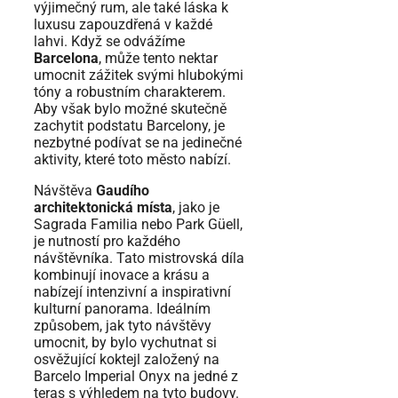
výjimečný rum, ale také láska k
luxusu zapouzdřená v každé
lahvi. Když se odvážíme
Barcelona
, může tento nektar
umocnit zážitek svými hlubokými
tóny a robustním charakterem.
Aby však bylo možné skutečně
zachytit podstatu Barcelony, je
nezbytné podívat se na jedinečné
aktivity, které toto město nabízí.
Návštěva
Gaudího
architektonická místa
, jako je
Sagrada Familia nebo Park Güell,
je nutností pro každého
návštěvníka. Tato mistrovská díla
kombinují inovace a krásu a
nabízejí intenzivní a inspirativní
kulturní panorama. Ideálním
způsobem, jak tyto návštěvy
umocnit, by bylo vychutnat si
osvěžující koktejl založený na
Barcelo Imperial Onyx na jedné z
teras s výhledem na tyto budovy.