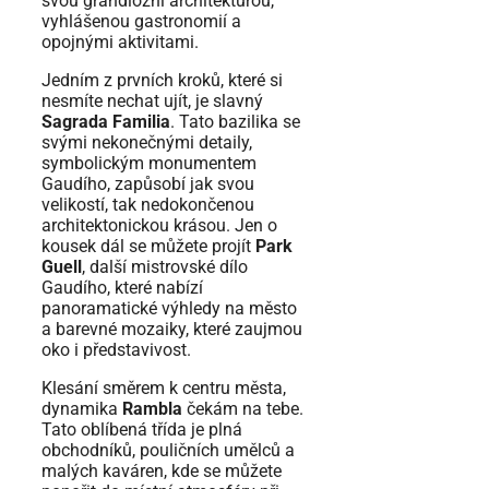
svou grandiózní architekturou,
vyhlášenou gastronomií a
opojnými aktivitami.
Jedním z prvních kroků, které si
nesmíte nechat ujít, je slavný
Sagrada Familia
. Tato bazilika se
svými nekonečnými detaily,
symbolickým monumentem
Gaudího, zapůsobí jak svou
velikostí, tak nedokončenou
architektonickou krásou. Jen o
kousek dál se můžete projít
Park
Guell
, další mistrovské dílo
Gaudího, které nabízí
panoramatické výhledy na město
a barevné mozaiky, které zaujmou
oko i představivost.
Klesání směrem k centru města,
dynamika
Rambla
čekám na tebe.
Tato oblíbená třída je plná
obchodníků, pouličních umělců a
malých kaváren, kde se můžete