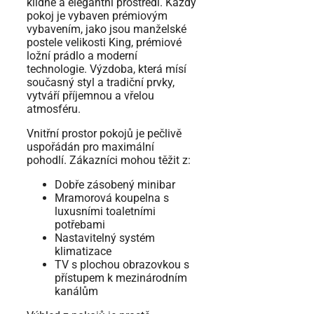
klidné a elegantní prostředí. Každý
pokoj je vybaven prémiovým
vybavením, jako jsou manželské
postele velikosti King, prémiové
ložní prádlo a moderní
technologie. Výzdoba, která mísí
současný styl a tradiční prvky,
vytváří příjemnou a vřelou
atmosféru.
Vnitřní prostor pokojů je pečlivě
uspořádán pro maximální
pohodlí. Zákazníci mohou těžit z:
Dobře zásobený minibar
Mramorová koupelna s
luxusními toaletními
potřebami
Nastavitelný systém
klimatizace
TV s plochou obrazovkou s
přístupem k mezinárodním
kanálům