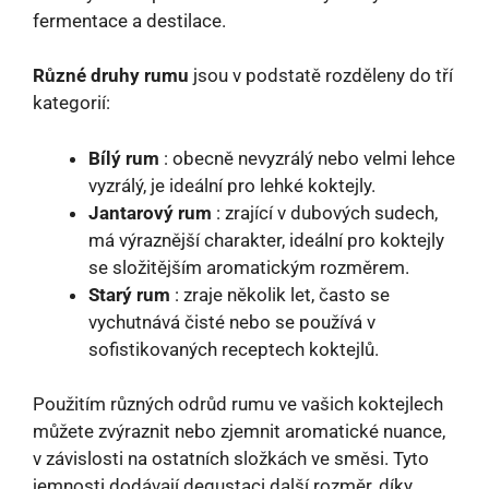
fermentace a destilace.
Různé druhy rumu
jsou v podstatě rozděleny do tří
kategorií:
Bílý rum
: obecně nevyzrálý nebo velmi lehce
vyzrálý, je ideální pro lehké koktejly.
Jantarový rum
: zrající v dubových sudech,
má výraznější charakter, ideální pro koktejly
se složitějším aromatickým rozměrem.
Starý rum
: zraje několik let, často se
vychutnává čisté nebo se používá v
sofistikovaných receptech koktejlů.
Použitím různých odrůd rumu ve vašich koktejlech
můžete zvýraznit nebo zjemnit aromatické nuance,
v závislosti na ostatních složkách ve směsi. Tyto
jemnosti dodávají degustaci další rozměr, díky