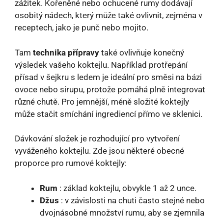
zážitek. Kořeněné nebo ochucené rumy dodávají
osobitý nádech, který může také ovlivnit, zejména v
receptech, jako je punč nebo mojito.
Tam
technika přípravy
také ovlivňuje konečný
výsledek vašeho koktejlu. Například protřepání
přísad v šejkru s ledem je ideální pro směsi na bázi
ovoce nebo sirupu, protože pomáhá plně integrovat
různé chutě. Pro jemnější, méně složité koktejly
může stačit smíchání ingrediencí přímo ve sklenici.
Dávkování složek je rozhodující pro vytvoření
vyváženého koktejlu. Zde jsou některé obecné
proporce pro rumové koktejly:
Rum
: základ koktejlu, obvykle 1 až 2 unce.
Džus
: v závislosti na chuti často stejné nebo
dvojnásobné množství rumu, aby se zjemnila