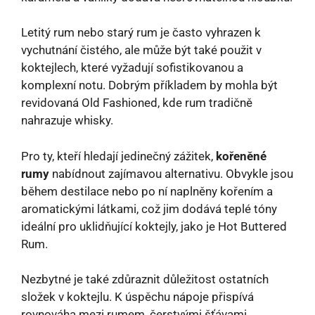
Letitý rum nebo starý rum je často vyhrazen k
vychutnání čistého, ale může být také použit v
koktejlech, které vyžadují sofistikovanou a
komplexní notu. Dobrým příkladem by mohla být
revidovaná Old Fashioned, kde rum tradičně
nahrazuje whisky.
Pro ty, kteří hledají jedinečný zážitek,
kořeněné
rumy
nabídnout zajímavou alternativu. Obvykle jsou
během destilace nebo po ní naplněny kořením a
aromatickými látkami, což jim dodává teplé tóny
ideální pro uklidňující koktejly, jako je Hot Buttered
Rum.
Nezbytné je také zdůraznit důležitost ostatních
složek v koktejlu. K úspěchu nápoje přispívá
rovnováha mezi rumem, čerstvými šťávami,