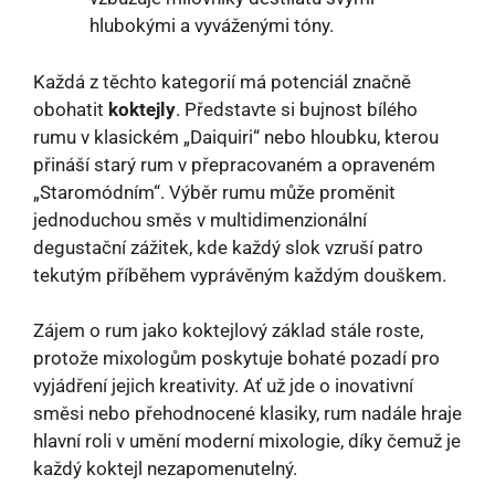
hlubokými a vyváženými tóny.
Každá z těchto kategorií má potenciál značně
obohatit
koktejly
. Představte si bujnost bílého
rumu v klasickém „Daiquiri“ nebo hloubku, kterou
přináší starý rum v přepracovaném a opraveném
„Staromódním“. Výběr rumu může proměnit
jednoduchou směs v multidimenzionální
degustační zážitek, kde každý slok vzruší patro
tekutým příběhem vyprávěným každým douškem.
Zájem o rum jako koktejlový základ stále roste,
protože mixologům poskytuje bohaté pozadí pro
vyjádření jejich kreativity. Ať už jde o inovativní
směsi nebo přehodnocené klasiky, rum nadále hraje
hlavní roli v umění moderní mixologie, díky čemuž je
každý koktejl nezapomenutelný.