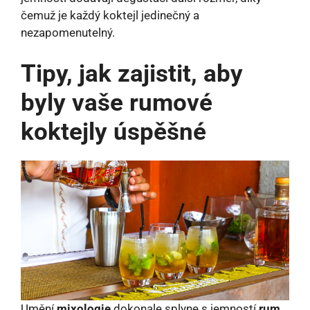
čemuž je každý koktejl jedinečný a
nezapomenutelný.
Tipy, jak zajistit, aby
byly vaše rumové
koktejly úspěšné
Umění
mixologie
dokonale splyne s jemností
rum
,