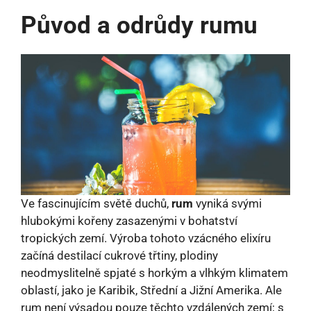
Původ a odrůdy rumu
Ve fascinujícím světě duchů,
rum
vyniká svými
hlubokými kořeny zasazenými v bohatství
tropických zemí. Výroba tohoto vzácného elixíru
začíná destilací cukrové třtiny, plodiny
neodmyslitelně spjaté s horkým a vlhkým klimatem
oblastí, jako je Karibik, Střední a Jižní Amerika. Ale
rum není výsadou pouze těchto vzdálených zemí; s