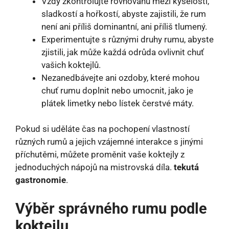
Vždy zkontrolujte rovnováhu mezi kyselostí,
sladkostí a hořkostí, abyste zajistili, že rum
není ani příliš dominantní, ani příliš tlumený.
Experimentujte s různými druhy rumu, abyste
zjistili, jak může každá odrůda ovlivnit chuť
vašich koktejlů.
Nezanedbávejte ani ozdoby, které mohou
chuť rumu doplnit nebo umocnit, jako je
plátek limetky nebo lístek čerstvé máty.
Pokud si uděláte čas na pochopení vlastností
různých rumů a jejich vzájemné interakce s jinými
příchutěmi, můžete proměnit vaše koktejly z
jednoduchých nápojů na mistrovská díla.
tekutá
gastronomie
.
Výběr správného rumu podle
koktejlu