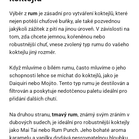
Výběr z
rum
je zásadní pro vytváření koktejlů, které
nejen potěší chuťové buňky, ale také pozvednou
jakýkoli zážitek z pití na jinou úroveň. V závislosti na
tom, zda chcete jemnou, kořeněnou nebo
robustnější chuť, vnese zvolený typ rumu do vašeho
koktejlu jiný rozměr.
Když mluvíme o bílém rumu, často mluvíme o jeho
schopnosti lehce se míchat do koktejlů, jako je
Daiquiri nebo Mojito. Tento typ rumu je destilován a
filtrován a poskytuje nedotčenou paletu ideální pro
přidání dalších chutí.
Na druhou stranu,
tmavý rum
, známý svým zráním v
dubových sudech, je ideální pro robustnější koktejly
jako Mai Tai nebo Rum Punch. Jeho bohaté aroma
karamelu a vanilky dodává nesrovnatelnou hloubku.