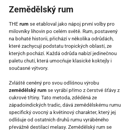
Zemědělský rum
THE
rum
se etabloval jako nápoj první volby pro
milovníky lihovin po celém světě. Rum, postavený
na bohaté historii, přichází v několika odrůdách,
které zachycují podstatu tropických oblastí, ze
kterých pochází. Každá odrůda nabízí jedinečnou
paletu chutí, která umocňuje klasické koktejly i
současné výtvory.
Zvláště ceněný pro svou odlišnou výrobu
zemědělský rum
se vyrábí přímo z čerstvé šťávy z
cukrové třtiny. Tato metoda, zděděná ze
západoindických tradic, dává zemědělskému rumu
specifický ovocný a květinový charakter, který jej
odlišuje od ostatních druhů rumu vyráběného
převážně destilací melasy. Zemědělský rum se