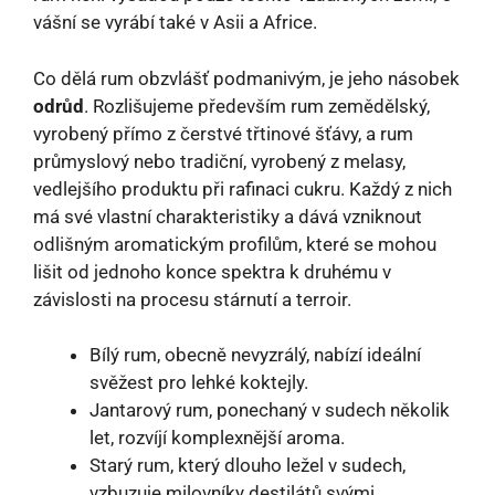
vášní se vyrábí také v Asii a Africe.
Co dělá rum obzvlášť podmanivým, je jeho násobek
odrůd
. Rozlišujeme především rum zemědělský,
vyrobený přímo z čerstvé třtinové šťávy, a rum
průmyslový nebo tradiční, vyrobený z melasy,
vedlejšího produktu při rafinaci cukru. Každý z nich
má své vlastní charakteristiky a dává vzniknout
odlišným aromatickým profilům, které se mohou
lišit od jednoho konce spektra k druhému v
závislosti na procesu stárnutí a terroir.
Bílý rum, obecně nevyzrálý, nabízí ideální
svěžest pro lehké koktejly.
Jantarový rum, ponechaný v sudech několik
let, rozvíjí komplexnější aroma.
Starý rum, který dlouho ležel v sudech,
vzbuzuje milovníky destilátů svými