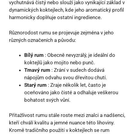
vychutnává čistý nebo slouží jako vynikající základ v
dynamických koktejlech, kde jeho aromatický profil
harmonicky doplňuje ostatní ingredience.
Různorodost rumu se projevuje zejména v jeho
různých označeních a původu:
Bílý rum
: Obecně nevyzrálý, je ideální do
koktejlů jako mojito nebo punč.
Tmavý rum
: Zrání v sudech dodává
nápojům odvahu svou dřevitou chutí.
Starý rum
: Zraje několik let, často je
oceňováno jako čisté a odhaluje veškerou
bohatost svých vůní.
Přitažlivost rumu stále roste mezi znalci a nadšenci,
kteří chválí kvalitu a jemné nuance této lihoviny.
Kromě tradičního použití v koktejlech se rum