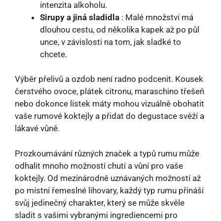
intenzita alkoholu.
Sirupy a jiná sladidla
: Malé množství má
dlouhou cestu, od několika kapek až po půl
unce, v závislosti na tom, jak sladké to
chcete.
Výběr přelivů a ozdob není radno podcenit. Kousek
čerstvého ovoce, plátek citronu, maraschino třešeň
nebo dokonce lístek máty mohou vizuálně obohatit
vaše rumové koktejly a přidat do degustace svěží a
lákavé vůně.
Prozkoumávání různých značek a typů rumu může
odhalit mnoho možností chutí a vůní pro vaše
koktejly. Od mezinárodně uznávaných možností až
po místní řemeslné lihovary, každý typ rumu přináší
svůj jedinečný charakter, který se může skvěle
sladit s vašimi vybranými ingrediencemi pro