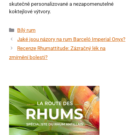
skutečně personalizované a nezapomenutelné
koktejlové výtvory.
Rubriky
Bílý rum
Jaké jsou názory na rum Barceló Imperial Onyx?
Recenze Rhumattitude: Zázračný lék na
zmírnění bolesti?