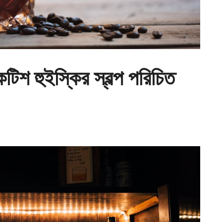
শ হুইস্কির স্বল্প পরিচিত