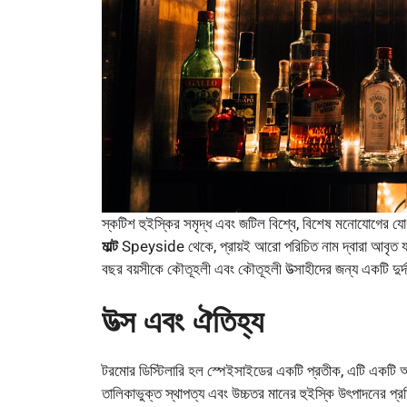
স্কটিশ হুইস্কির সমৃদ্ধ এবং জটিল বিশ্বে, বিশেষ মনোযোগের য
মাল্ট
Speyside থেকে, প্রায়ই আরো পরিচিত নাম দ্বারা আবৃত যা
বছর বয়সীকে কৌতূহলী এবং কৌতূহলী উত্সাহীদের জন্য একটি দুর্
উত্স এবং ঐতিহ্য
টরমোর ডিস্টিলারি হল স্পেইসাইডের একটি প্রতীক, এটি একটি অঞ্
তালিকাভুক্ত স্থাপত্য এবং উচ্চতর মানের হুইস্কি উৎপাদনের প্