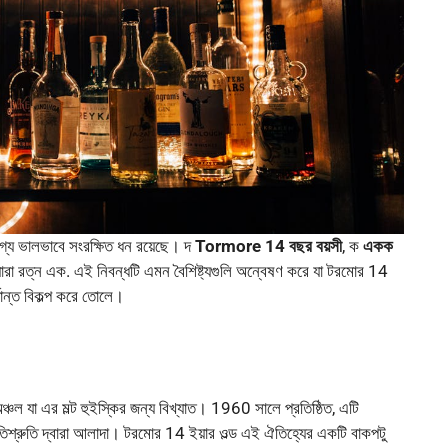
োগ্য ভালভাবে সংরক্ষিত ধন রয়েছে। দ
Tormore 14 বছর বয়সী
, ক
একক
রা রত্ন এক. এই নিবন্ধটি এমন বৈশিষ্ট্যগুলি অন্বেষণ করে যা টরমোর 14
দান্ত বিকল্প করে তোলে।
চল যা এর মল্ট হুইস্কির জন্য বিখ্যাত। 1960 সালে প্রতিষ্ঠিত, এটি
রতিশ্রুতি দ্বারা আলাদা। টরমোর 14 ইয়ার ওল্ড এই ঐতিহ্যের একটি বাকপটু