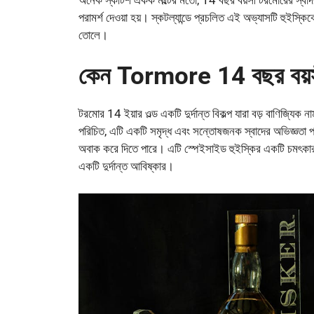
পরামর্শ দেওয়া হয়। স্কটল্যান্ডে প্রচলিত এই অভ্যাসটি হুইস্কি
তোলে।
কেন Tormore 14 বছর বয়স
টরমোর 14 ইয়ার ওল্ড একটি দুর্দান্ত বিকল্প যারা বড় বাণিজ্যি
পরিচিত, এটি একটি সমৃদ্ধ এবং সন্তোষজনক স্বাদের অভিজ্ঞতা প্রদ
অবাক করে দিতে পারে। এটি স্পেইসাইড হুইস্কির একটি চমৎকার প
একটি দুর্দান্ত আবিষ্কার।