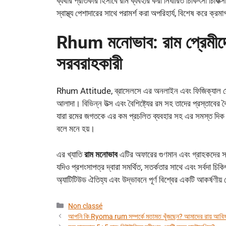
ব্যথার প্রতিকার হিসাবে রাম ব্যবহার করা নির্ধারিত চিকিৎসা চিক
স্বাস্থ্য পেশাদারের সাথে পরামর্শ করা অপরিহার্য, বিশেষ করে ক্রমা
Rhum মনোভাব: রাম প্রেমীদের
সরবরাহকারী
Rhum Attitude, ব্রাসেলসে এর অনলাইন এবং ফিজিক্যাল স্টোর সহ
আলাদা। বিভিন্ন উত্স এবং বৈশিষ্ট্যের রম সহ তাদের প্রস্তাবের ব
যারা রমের জগতকে এর কম প্রচলিত ব্যবহার সহ এর সমস্ত দিক
বলে মনে হয়।
এর খ্যাতি
রাম মনোভাব
এটির অফারের গুণমান এবং গ্রাহকদের সন্ত
যদিও প্রশংসাপত্র দ্বারা সমর্থিত, সতর্কতার সাথে এবং সর্বদা চ
অ্যাটিটিউড ঐতিহ্য এবং উদ্ভাবনে পূর্ণ বিশ্বের একটি আকর্ষণীয
বিভাগ
Non classé
সমূহ
আপনি কি Ryoma rum সম্পর্কে মতামত খুঁজছেন? আমাদের রায় আবিষ