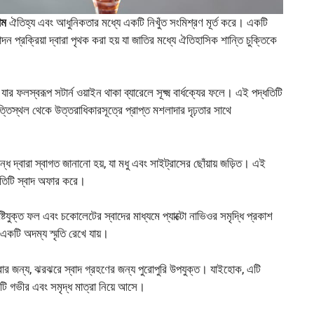
াম
ঐতিহ্য এবং আধুনিকতার মধ্যে একটি নিখুঁত সংমিশ্রণ মূর্ত করে। একটি
াদন প্রক্রিয়া দ্বারা পৃথক করা হয় যা জাতির মধ্যে ঐতিহাসিক শান্তি চুক্তিকে
র ফলস্বরূপ সটার্ন ওয়াইন থাকা ব্যারেলে সূক্ষ্ম বার্ধক্যের ফলে। এই পদ্ধতিটি
পত্তিস্থল থেকে উত্তরাধিকারসূত্রে প্রাপ্ত মশলাদার দৃঢ়তার সাথে
্ধ দ্বারা স্বাগত জানানো হয়, যা মধু এবং সাইট্রাসের ছোঁয়ায় জড়িত। এই
রতিটি স্বাদ অফার করে।
িষ্টিযুক্ত ফল এবং চকোলেটের স্বাদের মাধ্যমে প্যাক্টো নাভিওর সমৃদ্ধি প্রকাশ
একটি অদম্য স্মৃতি রেখে যায়।
করার জন্য, ঝরঝরে স্বাদ গ্রহণের জন্য পুরোপুরি উপযুক্ত। যাইহোক, এটি
টি গভীর এবং সমৃদ্ধ মাত্রা নিয়ে আসে।