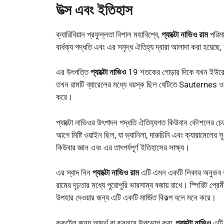
উত্স এবং ইতিহাস
ক্যারিবিয়ান প্রফুল্লতা বিশাল মহাবিশ্বে,
প্যাক্টো নাভিও রাম
পরিমা
বার্ধক্য পদ্ধতি এবং এর সমৃদ্ধ ঐতিহ্য দ্বারা আলাদা করা হয়েছে
এর উৎপত্তি
প্যাক্টো নাভিও
19 শতকের গোড়ার দিকে যখন ইউরোপী
তখন রামটি ব্যারেলের মধ্যে বয়স্ক ছিল যেটিতে Sauternes ওয
করে।
প্যাক্টো নাভিওর উৎপাদন পদ্ধতি ঐতিহ্যগত কিউবান কৌশলের চেতন
আগে মিষ্টি ওয়াইন ছিল, যা ভ্যানিলা, দারুচিনি এবং ক্যারামেলে
কিউবার জ্ঞান এবং এর তাৎপর্যপূর্ণ ইতিহাসের সাক্ষ্য।
এর স্বাদ নিন
প্যাক্টো নাভিও রাম
এটি এমন একটি লিকার অনুভব করা 
রামের দৃঢ়তার মধ্যে পুরোপুরি ভারসাম্য বজায় রাখে। স্পিরিট প
উপহার দেওয়ার জন্য এটি একটি মার্জিত বিকল্প বলে মনে করে।
ককটেল জন্য আদর্শ বা ঝরঝরে উপভোগ করা,
প্যাক্টো নাভিও
এটি 