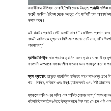
ক্যারিবিয়ান ইতিহাস-বোঝাই শৈলী থেকে উদ্ভূত,
প্যাক্টো নাভিও র
শতাব্দী-প্রাচীন ঐতিহ্য থেকে উদ্ভূত, এই পানীয়টি তার অনন্য উত্প
সম্মান করে।
এই রামটির প্রতিটি ফোঁটা একটি আকর্ষণীয় জটিলতা প্রকাশ করে, যা
প্যাক্টো নাভিওকে সূক্ষ্মভাবে মিষ্টি এবং ফলের নোট দেয়, এটির উৎ
ভারসাম্যপূর্ণ।
ঘ্রাণীয় বৈশিষ্ট্য:
নাক প্রথমে ভ্যানিলা এবং ক্যারামেলের তীব্র সুগন
গন্ধগুলি আপনাকে সংবেদনশীল যাত্রার জন্য প্রস্তুত করে যা প্
স্বাদ প্যালেট:
তালুতে, দারুচিনির ইঙ্গিতের সাথে সামঞ্জস্য রেখে ম
পায়। ফিনিস, অবিরাম এবং উষ্ণ, হ্যাজেলনাট এবং মিষ্টি তামাকের 
প্যাকটো নাভিও এর জটিল এবং মার্জিত তোড়ার সম্পূর্ণ প্রশংসা 
পরিমার্জিত ককটেলগুলিতে উজ্জ্বলভাবে ফিট করে যেখানে এটি এক