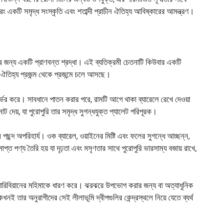
 বরং একটি সমৃদ্ধ সংস্কৃতি এবং শতাব্দী প্রাচীন ঐতিহ্য আবিষ্কারের আমন্ত্রণ।
র জন্য একটি প্রাণবন্ত শ্রদ্ধা। এই ব্যতিক্রমী চেতনাটি কিউবার একটি
ম ঐতিহ্য প্রজন্ম থেকে প্রজন্মে চলে আসছে।
নির্ভর করে। সাবধানে পাতন করার পরে, রামটি আগে থাকা ব্যারেলে রেখে দেওয়া
ট দেয়, যা পুরোপুরি তার সমৃদ্ধ সুগন্ধযুক্ত প্যালেট পরিপূরক।
 পছন্দ অপরিহার্য। ওক ব্যারেল, ওয়াইনের মিষ্টি এবং ফলের সুগন্ধে আচ্ছন্ন,
ত পণ্য তৈরি হয় যা দৃঢ়তা এবং মসৃণতার সাথে পুরোপুরি ভারসাম্য বজায় রাখে,
ক্যারিবিয়ানের মহিমাকে ধারণ করে। ঝরঝরে উপভোগ করার জন্য বা অত্যাধুনিক
নই তার অনুরাগীদের সেই লীলাভূমি দ্বীপগুলির কেন্দ্রস্থলে নিয়ে যেতে ব্যর্থ