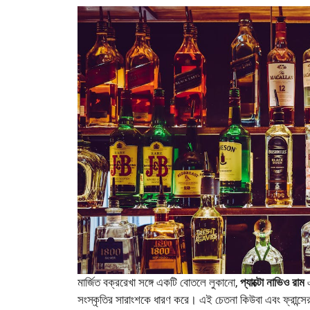
মার্জিত বক্ররেখা সঙ্গে একটি বোতলে লুকানো,
প্যাক্টো নাভিও রাম
এ
সংস্কৃতির সারাংশকে ধারণ করে। এই চেতনা কিউবা এবং ফ্রান্স