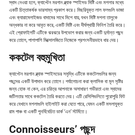
স্বাদ নেওয়া হলে, ক্যাপ্টেন মরগান ব্ল্যাক স্পাইসড মিষ্টি এবং মশলার মধ্যে
একটি চিত্তাকর্ষক ভারসাম্য প্রকাশ করে। মিছরিযুক্ত লাল ফলগুলি ভাজা
এবং ক্যারামেলাইজড বাদামের সাথে মিশে যায়, যখন মিষ্টি মশলা তালুকে
অন্ধকার না করে আবৃত করে, একটি মিষ্টি এবং দীর্ঘস্থায়ী ফিনিশ তৈরি করে।
এই প্রোফাইলটি এটিকে ঝরঝরে উপভোগ করার জন্য একটি দুর্দান্ত পছন্দ
করে তোলে, পাশাপাশি মিক্সোলজিতে নিজেকে প্রশংসনীয়ভাবে ধার দেয়।
ককটেল বহুমুখিতা
ক্যাপ্টেন মরগান ব্ল্যাক স্পাইসডের সমৃদ্ধি এটিকে ককটেলগুলির জন্য
পছন্দের একটি উপাদান করে তোলে। পর্যালোচনা করা ক্লাসিক বা মূল সৃষ্টির
জন্য হোক না কেন, এর চরিত্র আপনাকে অসাধারণ গভীরতা এবং স্বাদের
জটিলতার সাথে ককটেল তৈরি করতে দেয়। এটি রেসিপিগুলিতে পুরোপুরি ফিট
করে যেখানে মশলাগুলি হাইলাইট করা যেতে পারে, যেমন একটি মসলাযুক্ত
রাম পাঞ্চ বা একটি পুনর্বিবেচিত ডার্ক ‘এন’ স্টর্মিতে।
Connoisseurs’ পছন্দ