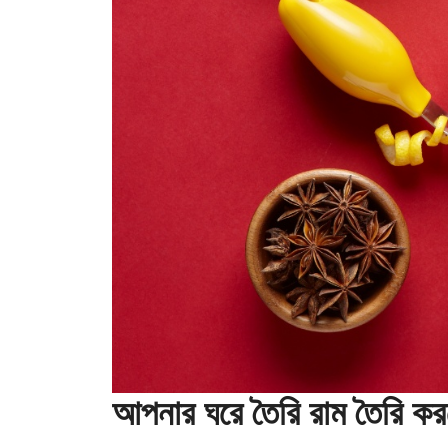
আপনার ঘরে তৈরি রাম তৈরি ক