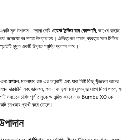
একটি মূল উপাদান। দ্বারা তৈরি
ওয়েস্ট ইন্ডিজ রাম কোম্পানি
, আখের বাছাই
সতর্ক মনোযোগের দ্বারা উপকৃত হয়। ঐতিহ্যগত পাতন, ব্যবহার সঙ্গে মিলিত
ানে প্রতিটি চুমুক একটি উদ্ধত সমৃদ্ধি প্রকাশ করে।
র এবং মখমল
, মশলাদার রাম এর অনুরাগী এবং যারা মিষ্টি কিছু খুঁজছেন তাদের
ন দারুচিনি এবং জায়ফল, ফল এবং ভ্যানিলা সুগন্ধের সাথে মিশে থাকে, যা
্রণটি সবচেয়ে চাহিদাপূর্ণ তালুকে আনন্দিত করবে এবং Bumbu XO কে
ি চমৎকার প্রার্থী করে তোলে।
 উপাদান
 প্রকৃত অভিনেতা
বার্বাডিয়ান
. এর রেসিপি দ্বীপের ইতিহাসে এর শিকড় রয়েছে