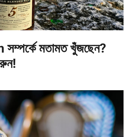
্পর্কে মতামত খুঁজছেন?
রুন!