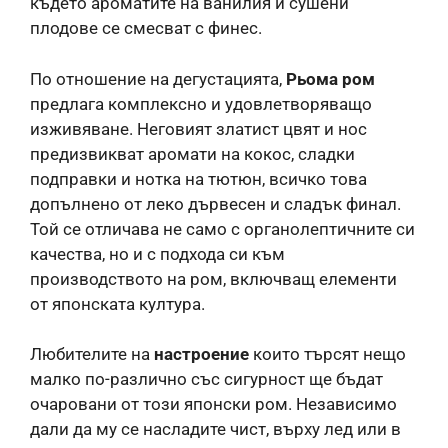
където ароматите на ванилия и сушени
плодове се смесват с финес.
По отношение на дегустацията,
Рьома ром
предлага комплексно и удовлетворяващо
изживяване. Неговият златист цвят и нос
предизвикват аромати на кокос, сладки
подправки и нотка на тютюн, всичко това
допълнено от леко дървесен и сладък финал.
Той се отличава не само с органолептичните си
качества, но и с подхода си към
производството на ром, включващ елементи
от японската култура.
Любителите на
настроение
които търсят нещо
малко по-различно със сигурност ще бъдат
очаровани от този японски ром. Независимо
дали да му се насладите чист, върху лед или в