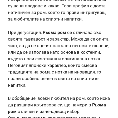
сушени плодове и какао. Този профил е доста
нетипичен за ром, което го прави интригуващ
за любителите на спиртни напитки.
При дегустация,
Рьома ром
се отличава със
своята гъвкавост и характер. Може да се опита
чист, за да се оценят напълно неговите нюанси,
или да се използва като основа в коктейли,
където носи екзотична и оригинална нотка.
Неговият японски характер, който смесва
традицията на рома с нотка на иновация, го
прави особено ценен в света на спиртните
напитки.
В обобщение, всеки любител на ром, който иска
да разшири кръгозора си, ще намери в
Рьома
ром
отличен и изненадващ избор.