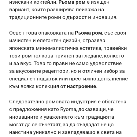
изискани коктейли,
Рьома ром
е изящен
вариант, който разширява пейзажа на
традиционните роми с дързост и иновация.
Освен това опаковката на
Рьома ром
, със своя
изчистен и елегантен дизайн, отразява
японската минималистична естетика, правейки
този ром толкова приятен за гледане, колкото
и за вкус. Това го прави не само удоволствие
за вкусовите рецептори, но и отличен избор за
специален подарък или престижно допълнение
към всяка колекция от
настроение
.
Следователно ромовата индустрия е обогатена
с предложения като Ryoma, доказващи, че
иновациите и уважението към традицията
могат да се съчетаят, за да създадат нещо
наистина уникално и завладяващо в света на