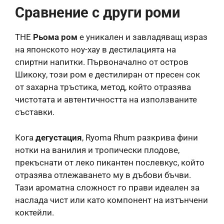
Сравнение с други роми
THE
Рьома ром
е уникален и завладяващ израз
на японското ноу-хау в дестилацията на
спиртни напитки. Първоначално от остров
Шикоку, този ром е дестилиран от пресен сок
от захарна тръстика, метод, който отразява
чистотата и автентичността на използваните
съставки.
Кога
дегустация
, Ryoma Rhum разкрива фини
нотки на ванилия и тропически плодове,
прекъснати от леко пикантен послевкус, който
отразява отлежаването му в дъбови бъчви.
Тази ароматна сложност го прави идеален за
наслада чист или като компонент на изтънчени
коктейли.