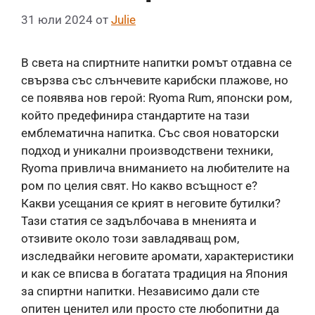
31 юли 2024
от
Julie
В света на спиртните напитки ромът отдавна се
свързва със слънчевите карибски плажове, но
се появява нов герой: Ryoma Rum, японски ром,
който предефинира стандартите на тази
емблематична напитка. Със своя новаторски
подход и уникални производствени техники,
Ryoma привлича вниманието на любителите на
ром по целия свят. Но какво всъщност е?
Какви усещания се крият в неговите бутилки?
Тази статия се задълбочава в мненията и
отзивите около този завладяващ ром,
изследвайки неговите аромати, характеристики
и как се вписва в богатата традиция на Япония
за спиртни напитки. Независимо дали сте
опитен ценител или просто сте любопитни да