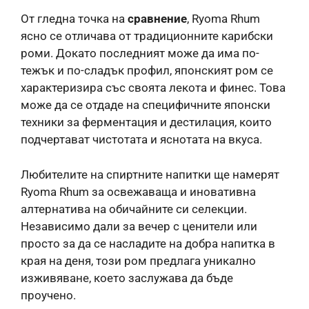
От гледна точка на
сравнение
, Ryoma Rhum
ясно се отличава от традиционните карибски
роми. Докато последният може да има по-
тежък и по-сладък профил, японският ром се
характеризира със своята лекота и финес. Това
може да се отдаде на специфичните японски
техники за ферментация и дестилация, които
подчертават чистотата и яснотата на вкуса.
Любителите на спиртните напитки ще намерят
Ryoma Rhum за освежаваща и иновативна
алтернатива на обичайните си селекции.
Независимо дали за вечер с ценители или
просто за да се насладите на добра напитка в
края на деня, този ром предлага уникално
изживяване, което заслужава да бъде
проучено.