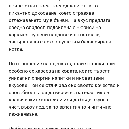
приветстват носа, последвани от леко
пикантно докосване, което отразява
отлежаването му в бъчви. На вкус предлага
средна сладост, подсилена с нюанси на
карамел, сушени плодове и нотка кафе,
завършваща с леко опушена и балансирана
нотка.
По отношение на оценката, този японски ром
особено се харесва на хората, които търсят
уникални спиртни напитки и иновативни
вкусове. Той се отличава със своето качество и
способността си да внася нотка екзотика в
класическите коктейли или да бъде вкусен
чист, върху лед, за по-автентично и интимно
изживяване.
Любителите на ром и тези, които се