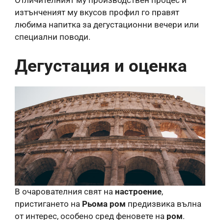
Отличителният му производствен процес и
изтънченият му вкусов профил го правят
любима напитка за дегустационни вечери или
специални поводи.
Дегустация и оценка
В очарователния свят на
настроение
,
пристигането на
Рьома ром
предизвика вълна
от интерес, особено сред феновете на
ром
.