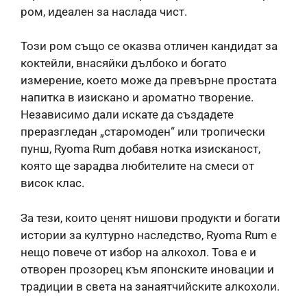
ром, идеален за наслада чист.
Този ром също се оказва отличен кандидат за
коктейли, внасяйки дълбоко и богато
измерение, което може да превърне простата
напитка в изискано и ароматно творение.
Независимо дали искате да създадете
преразгледан „старомоден“ или тропически
пунш, Ryoma Rum добавя нотка изисканост,
която ще зарадва любителите на смеси от
висок клас.
За тези, които ценят нишови продукти и богати
истории за културно наследство, Ryoma Rum е
нещо повече от избор на алкохол. Това е и
отворен прозорец към японските иновации и
традиции в света на занаятчийските алкохоли.