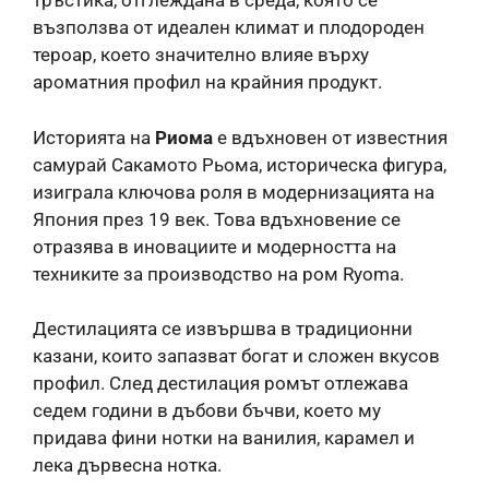
тръстика, отглеждана в среда, която се
възползва от идеален климат и плодороден
тероар, което значително влияе върху
ароматния профил на крайния продукт.
Историята на
Риома
е вдъхновен от известния
самурай Сакамото Рьома, историческа фигура,
изиграла ключова роля в модернизацията на
Япония през 19 век. Това вдъхновение се
отразява в иновациите и модерността на
техниките за производство на ром Ryoma.
Дестилацията се извършва в традиционни
казани, които запазват богат и сложен вкусов
профил. След дестилация ромът отлежава
седем години в дъбови бъчви, което му
придава фини нотки на ванилия, карамел и
лека дървесна нотка.