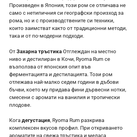
Произведен в Япония, този ром се отличава не
само с нетипичния си географски произход за
рома, но и с производствените си техники,
които заимстват както от традиционни методи,
така и от по-модерни подходи.
От
Захарна тръстика
Отглеждан на местно
ниво и дестилиран в Кочи, Ryoma Rum се
възползва от японския опит във
ферментацията и дестилацията. Този ром
отлежава най-малко седем години в дъбови
бъчви, което му придава фини дървесни нотки,
смесени с аромати на ванилия и тропически
плодове.
Кога
дегустация
, Ryoma Rum разкрива
комплексен вкусов профил. При откриването
ароматите на свежа тръстика и меласа