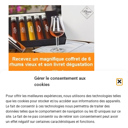
Gérer le consentement aux
cookies
Pour offrir les meilleures expériences, nous utilisons des technologies telles
que les cookies pour stocker et/ou accéder aux informations des appareils.
© 2022 Meilleur-rhum.net - Tous droits réservés
Le fait de consentir à ces technologies nous permettra de traiter des
Mentions légales
-
Politique de cookies
données telles que le comportement de navigation ou les ID uniques sur ce
site. Le fait de ne pas consentir ou de retirer son consentement peut avoir
un effet négatif sur certaines caractéristiques et fonctions.
L'abus d'alcool est dangereux pour la santé, à