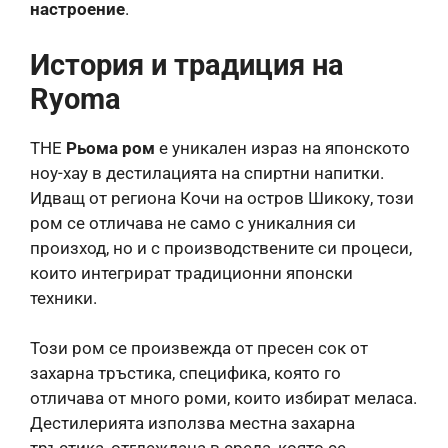
настроение
.
История и традиция на
Ryoma
THE
Рьома ром
е уникален израз на японското
ноу-хау в дестилацията на спиртни напитки.
Идващ от региона Кочи на остров Шикоку, този
ром се отличава не само с уникалния си
произход, но и с производствените си процеси,
които интегрират традиционни японски
техники.
Този ром се произвежда от пресен сок от
захарна тръстика, специфика, която го
отличава от много роми, които избират меласа.
Дестилерията използва местна захарна