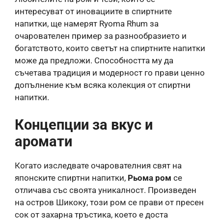
интересуват от иновациите в спиртните
напитки, ще намерят Ryoma Rhum за
очарователен пример за разнообразието и
богатството, които светът на спиртните напитки
може да предложи. Способността му да
съчетава традиция и модерност го прави ценно
допълнение към всяка колекция от спиртни
напитки.
Концепции за вкус и
аромати
Когато изследвате очарователния свят на
японските спиртни напитки,
Рьома ром
се
отличава със своята уникалност. Произведен
на остров Шикоку, този ром се прави от пресен
сок от захарна тръстика, което е доста