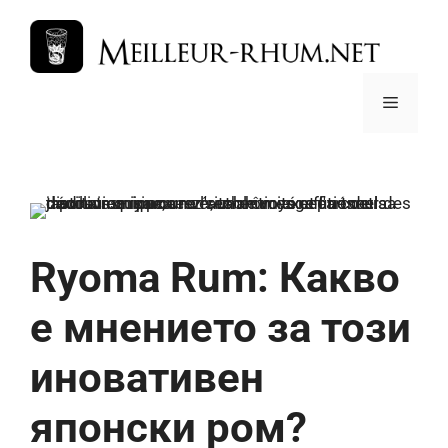
Към
съдържанието
Меню
Ryoma Rum: Какво
е мнението за този
иновативен
японски ром?