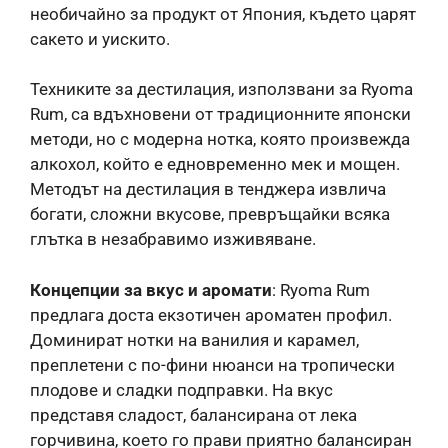
необичайно за продукт от Япония, където царят
сакето и уискито.
Техниките за дестилация, използвани за Ryoma
Rum, са вдъхновени от традиционните японски
методи, но с модерна нотка, която произвежда
алкохол, който е едновременно мек и мощен.
Методът на дестилация в тенджера извлича
богати, сложни вкусове, превръщайки всяка
глътка в незабравимо изживяване.
Концепции за вкус и аромати
: Ryoma Rum
предлага доста екзотичен ароматен профил.
Доминират нотки на ванилия и карамел,
преплетени с по-фини нюанси на тропически
плодове и сладки подправки. На вкус
представя сладост, балансирана от лека
горчивина, което го прави приятно балансиран