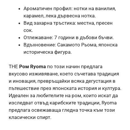
Ароматичен профил: нотки на ванилия,
карамел, лека дървесна нотка.
Вид захарна тръстика: местна, пресен
сок.
Отлежаване: 7 години в дъбови бъчви.
Вдъхновение: Сакамото Рьома, японска
историческа фигура.
THE
Ром Ryoma
по този начин предлага
вкусово изживяване, което съчетава традиция
и иновация, превръщайки всяка дегустация в
пътешествие през японската история и култура.
Идеален за любителите на ром, които искат да
изследват отвъд карибските традиции, Ryoma
предлага освежаваща гледна точка към този
класически спирт.