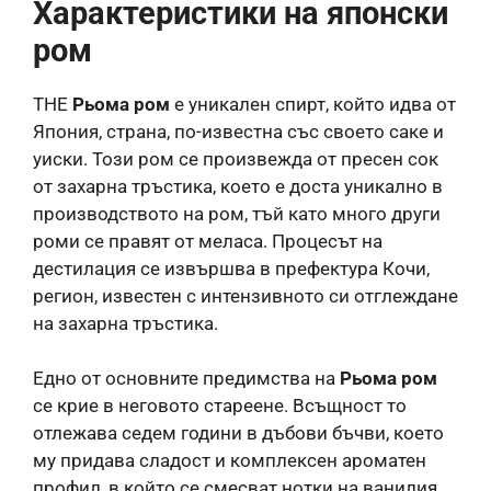
Характеристики на японски
ром
THE
Рьома ром
е уникален спирт, който идва от
Япония, страна, по-известна със своето саке и
уиски. Този ром се произвежда от пресен сок
от захарна тръстика, което е доста уникално в
производството на ром, тъй като много други
роми се правят от меласа. Процесът на
дестилация се извършва в префектура Кочи,
регион, известен с интензивното си отглеждане
на захарна тръстика.
Едно от основните предимства на
Рьома ром
се крие в неговото стареене. Всъщност то
отлежава седем години в дъбови бъчви, което
му придава сладост и комплексен ароматен
профил, в който се смесват нотки на ванилия,