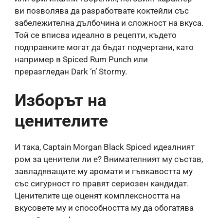
ви позволява да разработвате коктейли със
забележителна дълбочина и сложност на вкуса.
Той се вписва идеално в рецепти, където
подправките могат да бъдат подчертани, като
например в Spiced Rum Punch или
преразгледан Dark ‘n’ Stormy.
Изборът на
ценителите
И така, Captain Morgan Black Spiced идеалният
ром за ценители ли е? Внимателният му състав,
завладяващите му аромати и гъвкавостта му
със сигурност го правят сериозен кандидат.
Ценителите ще оценят комплексността на
вкусовете му и способността му да обогатява