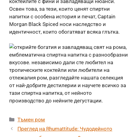
коктейлите с фини и завладяващи нюанси.
Освен това, за тези, които ценят спиртни
напитки с особена история и печат, Captain
Morgan Black Spiced носи наследство и
идентичност, които обогатяват всяка глътка.
Категории
Тъмен ром
Преглед на Rhumattitude: Чудодейното