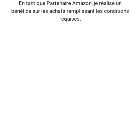
En tant que Partenaire Amazon, je réalise un
bénéfice sur les achats remplissant les conditions
requises.
Clos
this
mod
🍹 PROFITEZ
D'OFFRES
EXCLUSIVES
Renseignez votre e-mail pour recevoir les
meilleures offres de rhum du moment.