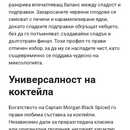
разкрива впечатляващ баланс между сладост и
подправки. Захаросаните червени плодове се
смесват с печени и карамелизирани ядки,
докато сладките подправки обгръщат небцето,
без да го потъмняват, създавайки сладък и
дълготраен финал. Този профил го прави
отличен избор, за да му се насладите чист, като
същевременно се поддава чудесно на
миксологията.
Универсалност на
коктейла
Богатството на Captain Morgan Black Spiced го
прави любима съставка за коктейли.
Независимо дали за преразгледана класика
или оригинални творения, неговият характер