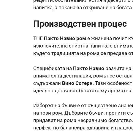
напитка, а покана за откриване на богата
Производствен процес
THE
Пакто Навио ром
е жизнена почит къ
изключителна спиртна напитка е внимате
където традицията на рома се предава о
Спецификата на
Пакто Навио
разчита на 
внимателна дестилация, ромът се оставя 
съдържали
Вино Сотерн
. Тази особенос
идеално допълват богатата му ароматна 
Изборът на бъчви е от съществено значе
на този ром. Дъбовите бъчви, пропити съ
придават на рома несравнимо богатство.
перфектно балансира здравина и гладкост