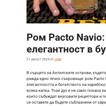
Ром Pacto Navio
елегантност в б
21 август 2024
от
Julie
В сърцето на Антилските острови, където
ражда едно течно съкровище: ром Pacto 
елегантността и богатството на карибско
всяка капка. Този дух е не само покана з
които събуждат вкусовите рецептори и п
се оставете да бъдете съблазнени от хар