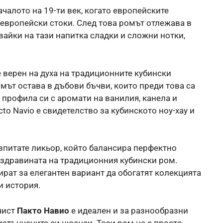
ачалото на 19-ти век, когато европейските
 европейски стоки. След това ромът отлежава в
вайки на тази напитка сладки и сложни нотки,
 верен на духа на традиционните кубински
мът остава в дъбови бъчви, които преди това са
 профила си с аромати на ванилия, канела и
to Navio е свидетелство за кубинското ноу-хау и
изпитате ликьор, който балансира перфектно
и здравината на традиционния кубински ром.
рат за елегантен вариант да обогатят колекцията
и история.
чист
Пакто Навио
е идеален и за разнообразни
 изтънчените си нюанси. Този ром не е просто