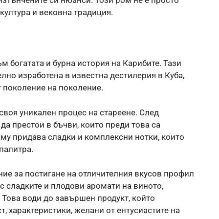
 култура и вековна традиция.
м богатата и бурна история на Карибите. Тази
лно изработена в известна дестилерия в Куба,
т поколение на поколение.
своя уникален процес на стареене. След
да престои в бъчви, които преди това са
т му придава сладки и комплексни нотки, които
палитра.
ние за постигане на отличителния вкусов профил
с сладките и плодови аромати на виното,
 Това води до завършен продукт, който
, характеристики, желани от ентусиастите на