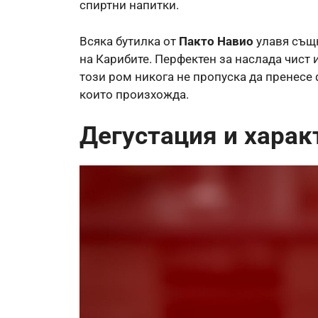
спиртни напитки.
Всяка бутилка от
Пакто Навио
улавя същн
на Карибите. Перфектен за наслада чист 
този ром никога не пропуска да пренесе 
които произхожда.
Дегустация и харак