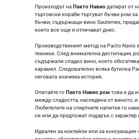
Произходът на
Пакто Навио
датират от н
търговски кораби търгуват бъчви ром за
бъчви, съдържащи вино Sauternes, прида
които все още я отличават днес.
Производственият метод на Pacto Navio е
техники. След внимателна дестилация, ро
съдържали сладко вино, което обогатява
карамел. Следователно всяка бутилка Pac
неговата значима история.
Опитайте го
Пакто Навио ром
това е да 
между сладостта, наследена от виното, 
Любителите на спиртните напитки го нами
си или да предложат подарък с характер 
Идеален за коктейли или за консумация 
рецепти, обогатявайки ястия и десерти с