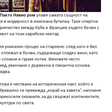
Пакто Навио ром
улавя самата същност на
я и модерност в изискана бутилка. Тази спиртна
удничество между Куба и Франция, където бъчви с
вот на този карибски нектар.
ия уникален процес на стареене: след като е бил
о отлежал в бъчви, съдържащи сладко вино, като
с сложни и гурме нотки. Феновете често
мед, увенчани с дървесна и пикантна основа,
 идва.
това е честване на историческия пакт, който е
 буквално се превежда „кораб на завета“, напомня
 прекосили океаните, за да свържат континентите,
ултури по света.