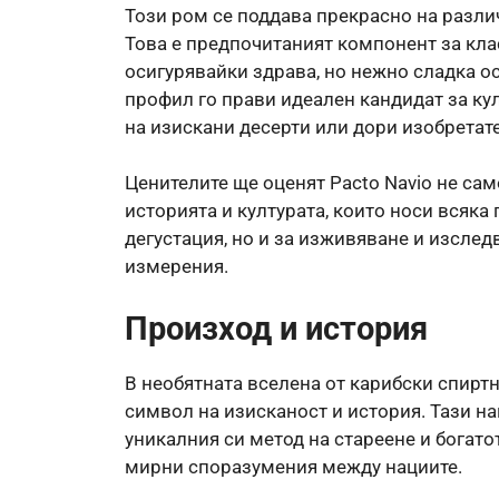
Този ром се поддава прекрасно на разл
Това е предпочитаният компонент за кла
осигурявайки здрава, но нежно сладка ос
профил го прави идеален кандидат за ку
на изискани десерти или дори изобретат
Ценителите ще оценят Pacto Navio не сам
историята и културата, които носи всяка 
дегустация, но и за изживяване и изслед
измерения.
Произход и история
В необятната вселена от карибски спирт
символ на изисканост и история. Тази на
уникалния си метод на стареене и богато
мирни споразумения между нациите.