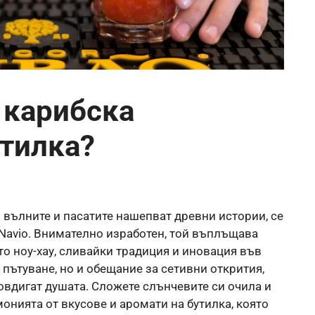
: карибска
утилка?
 вълните и пасатите нашепват древни истории, се
Navio. Внимателно изработен, той въплъщава
то ноу-хау, сливайки традиция и иновация във
а пътуване, но и обещание за сетивни открития,
овдигат душата. Сложете слънчевите си очила и
монията от вкусове и аромати на бутилка, която