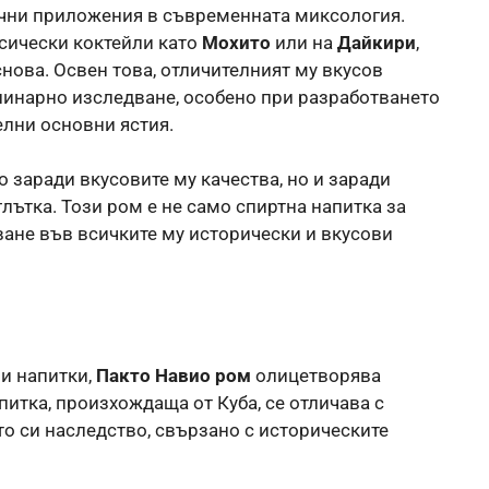
ични приложения в съвременната миксология.
сически коктейли като
Мохито
или на
Дайкири
,
нова. Освен това, отличителният му вкусов
линарно изследване, особено при разработването
елни основни ястия.
о заради вкусовите му качества, но и заради
глътка. Този ром е не само спиртна напитка за
ване във всичките му исторически и вкусови
ни напитки,
Пакто Навио ром
олицетворява
питка, произхождаща от Куба, се отличава с
то си наследство, свързано с историческите