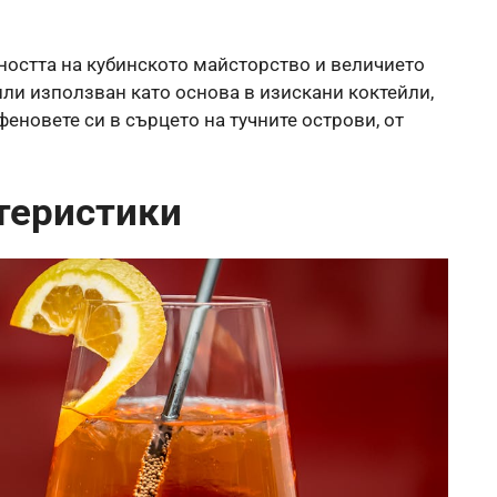
остта на кубинското майсторство и величието
или използван като основа в изискани коктейли,
феновете си в сърцето на тучните острови, от
теристики