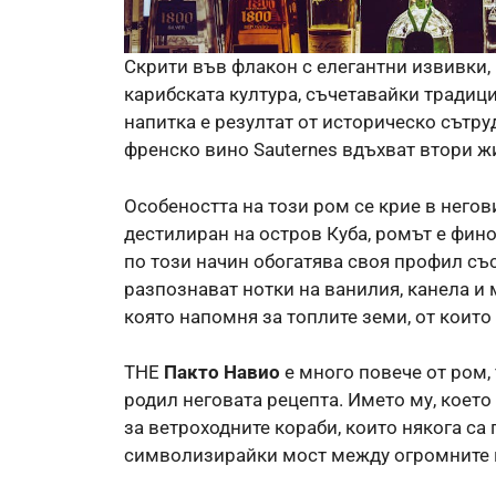
Скрити във флакон с елегантни извивки,
карибската култура, съчетавайки традици
напитка е резултат от историческо сътр
френско вино Sauternes вдъхват втори жи
Особеността на този ром се крие в негов
дестилиран на остров Куба, ромът е фин
по този начин обогатява своя профил съ
разпознават нотки на ванилия, канела и 
която напомня за топлите земи, от които
THE
Пакто Навио
е много повече от ром, 
родил неговата рецепта. Името му, което
за ветроходните кораби, които някога са
символизирайки мост между огромните к