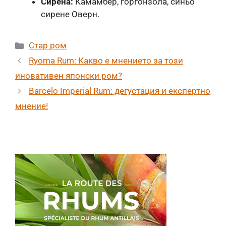
Сирена:
Камамбер, горгонзола, синьо
сирене Оверн.
Категории
Стар ром
Ryoma Rum: Какво е мнението за този
иновативен японски ром?
Barcelo Imperial Rum: дегустация и експертно
мнение!