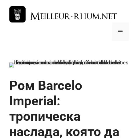
Към
съдържанието
Меню
Ром Barcelo
Imperial:
тропическа
наслада, която да