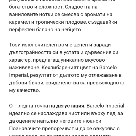
богатство и сложност. Сладостта на
ваниловите нотки се смесва с аромати на
карамел и тропически плодове, създавайки
перфектен баланс на небцето.
Този изключителен ром е ценен и заради
дълготрайността си в устата и дървесния си
характер, предлагащ уникално вкусово
изживяване. Кехлибареният цвят на Barcelo
Imperial, резултат от дългото му отлежаване в
дъбови бъчви, свидетелства за превъзходното
му качество.
От гледна точка на
дегустация
, Barcelo Imperial
идеално се наслаждава чист или върху лед, за
да оцените напълно неговите нюанси.
Познавачите препоръчват и да се овкусява с
малко вода, за да отдели повече аромати.