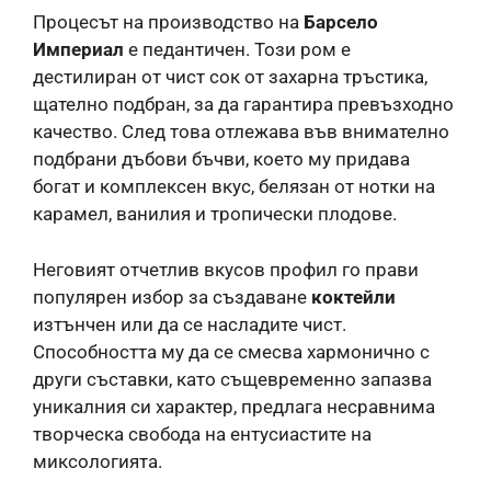
Процесът на производство на
Барсело
Империал
е педантичен. Този ром е
дестилиран от чист сок от захарна тръстика,
щателно подбран, за да гарантира превъзходно
качество. След това отлежава във внимателно
подбрани дъбови бъчви, което му придава
богат и комплексен вкус, белязан от нотки на
карамел, ванилия и тропически плодове.
Неговият отчетлив вкусов профил го прави
популярен избор за създаване
коктейли
изтънчен или да се насладите чист.
Способността му да се смесва хармонично с
други съставки, като същевременно запазва
уникалния си характер, предлага несравнима
творческа свобода на ентусиастите на
миксологията.