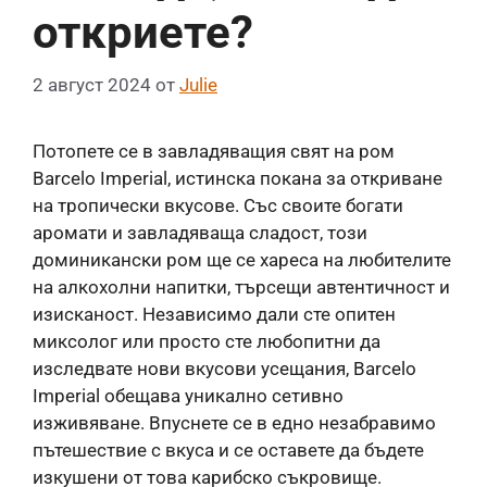
откриете?
2 август 2024
от
Julie
Потопете се в завладяващия свят на ром
Barcelo Imperial, истинска покана за откриване
на тропически вкусове. Със своите богати
аромати и завладяваща сладост, този
доминикански ром ще се хареса на любителите
на алкохолни напитки, търсещи автентичност и
изисканост. Независимо дали сте опитен
миксолог или просто сте любопитни да
изследвате нови вкусови усещания, Barcelo
Imperial обещава уникално сетивно
изживяване. Впуснете се в едно незабравимо
пътешествие с вкуса и се оставете да бъдете
изкушени от това карибско съкровище.