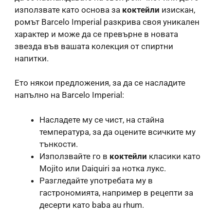
използвате като основа за
коктейли
изискан,
ромът Barcelo Imperial разкрива своя уникален
характер и може да се превърне в новата
звезда във вашата колекция от спиртни
напитки.
Ето някои предложения, за да се насладите
напълно на Barcelo Imperial:
Насладете му се чист, на стайна
температура, за да оцените всичките му
тънкости.
Използвайте го в
коктейли
класики като
Mojito или Daiquiri за нотка лукс.
Разгледайте употребата му в
гастрономията, например в рецепти за
десерти като baba au rhum.