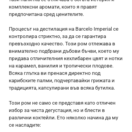
комплексни аромати, които я правят
предпочитана сред ценителите.
Процесът на дестилация на Barcelo Imperial се
контролира стриктно, за да се гарантира
превъзходно качество. Този ром отлежава в
внимателно подбрани дъбови бъчви, което му
придава отличителния кехлибарен цвят и нотки
на карамел, ванилия и тропически плодове.
Всяка глътка ви пренася директно под
карибските палми, подчертавайки грижата и
традицията, капсулирани във всяка бутилка.
Този ром не само се представя като отличен
избор за чиста дегустация, но и блести в
различни коктейли. Ето няколко начина да му
се насладите: