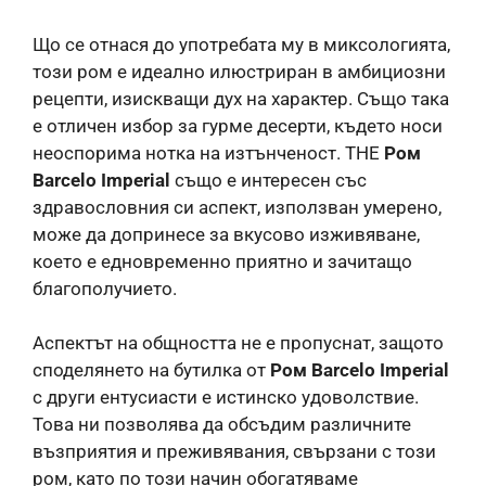
Що се отнася до употребата му в миксологията,
този ром е идеално илюстриран в амбициозни
рецепти, изискващи дух на характер. Също така
е отличен избор за гурме десерти, където носи
неоспорима нотка на изтънченост. THE
Ром
Barcelo Imperial
също е интересен със
здравословния си аспект, използван умерено,
може да допринесе за вкусово изживяване,
което е едновременно приятно и зачитащо
благополучието.
Аспектът на общността не е пропуснат, защото
споделянето на бутилка от
Ром Barcelo Imperial
с други ентусиасти е истинско удоволствие.
Това ни позволява да обсъдим различните
възприятия и преживявания, свързани с този
ром, като по този начин обогатяваме