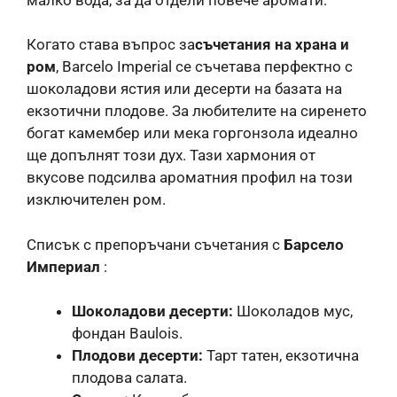
Когато става въпрос за
съчетания на храна и
ром
, Barcelo Imperial се съчетава перфектно с
шоколадови ястия или десерти на базата на
екзотични плодове. За любителите на сиренето
богат камембер или мека горгонзола идеално
ще допълнят този дух. Тази хармония от
вкусове подсилва ароматния профил на този
изключителен ром.
Списък с препоръчани съчетания с
Барсело
Империал
:
Шоколадови десерти:
Шоколадов мус,
фондан Baulois.
Плодови десерти:
Тарт татен, екзотична
плодова салата.