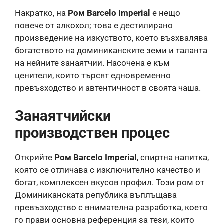
Накратко, на
Ром Barcelo Imperial
е нещо
повече от алкохол; това е дестилирано
произведение на изкуството, което възхвалява
богатството на доминиканските земи и таланта
на нейните занаятчии. Насочена е към
ценители, които търсят едновременно
превъзходство и автентичност в своята чаша.
Занаятчийски
производствен процес
Открийте
Ром Barcelo Imperial
, спиртна напитка,
която се отличава с изключително качество и
богат, комплексен вкусов профил. Този ром от
Доминиканската република въплъщава
превъзходство с внимателна разработка, което
го прави основна референция за тези, които