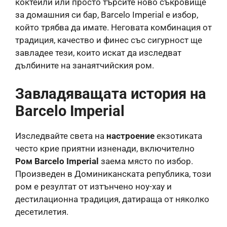
коктейли или просто търсите ново съкровище
за домашния си бар, Barcelo Imperial е избор,
който трябва да имате. Неговата комбинация от
традиция, качество и финес със сигурност ще
завладее тези, които искат да изследват
дълбините на занаятчийския ром.
Завладяващата история на
Barcelo Imperial
Изследвайте света на
настроение
екзотиката
често крие приятни изненади, включително
Ром Barcelo Imperial
заема място по избор.
Произведен в Доминиканската република, този
ром е резултат от изтънчено ноу-хау и
дестилационна традиция, датираща от няколко
десетилетия.