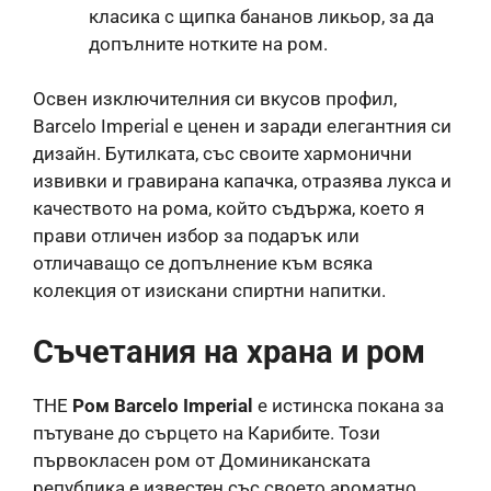
класика с щипка бананов ликьор, за да
допълните нотките на ром.
Освен изключителния си вкусов профил,
Barcelo Imperial е ценен и заради елегантния си
дизайн. Бутилката, със своите хармонични
извивки и гравирана капачка, отразява лукса и
качеството на рома, който съдържа, което я
прави отличен избор за подарък или
отличаващо се допълнение към всяка
колекция от изискани спиртни напитки.
Съчетания на храна и ром
THE
Ром Barcelo Imperial
е истинска покана за
пътуване до сърцето на Карибите. Този
първокласен ром от Доминиканската
република е известен със своето ароматно