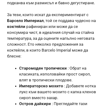
подканва към размисъл и бавно дегустиране.
За тези, които искат да експериментират с
Барсело Империал
, той се поддава чудесно на
коктейли
рафиниран или може да се
консумира чист, в идеалния случай на стайна
температура, за да оцените напълно неговата
сложност. Ето няколко предложения за
коктейли, в които Barcelo Imperial може да
блесне:
Старомоден тропически
: Обрат на
класиката, използвайки прост сироп,
влят в тропически плодове.
Императорско мохито
: Добавете нотка
лукс към вашето мохито с капка кленов
сироп вместо захар.
Остров дайкири
: Прегледайте тази