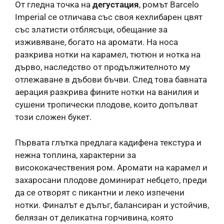
От гледна точка на
дегустация
, ромът Barcelo
Imperial се отличава със своя кехлибарен цвят
със златисти отблясъци, обещание за
изживяване, богато на аромати. На носа
разкрива нотки на карамел, тютюн и нотка на
дърво, наследство от продължителното му
отлежаване в дъбови бъчви. След това бавната
аерация разкрива фините нотки на ванилия и
сушени тропически плодове, които допълват
този сложен букет.
Първата глътка предлага кадифена текстура и
нежна топлина, характерни за
висококачествения ром. Аромати на карамел и
захаросани плодове доминират небцето, преди
да се отворят с пикантни и леко изпечени
нотки. Финалът е дълъг, балансиран и устойчив,
белязан от деликатна горчивина, която