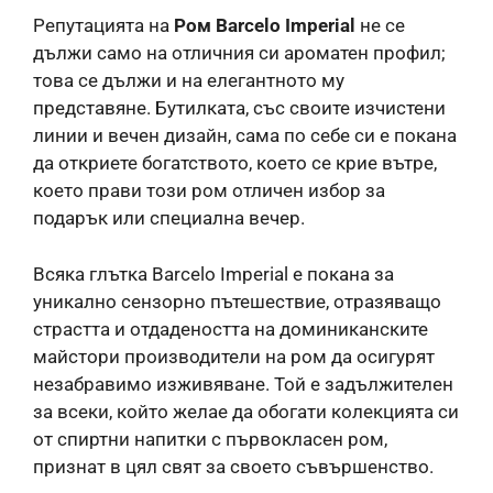
Репутацията на
Ром Barcelo Imperial
не се
дължи само на отличния си ароматен профил;
това се дължи и на елегантното му
представяне. Бутилката, със своите изчистени
линии и вечен дизайн, сама по себе си е покана
да откриете богатството, което се крие вътре,
което прави този ром отличен избор за
подарък или специална вечер.
Всяка глътка Barcelo Imperial е покана за
уникално сензорно пътешествие, отразяващо
страстта и отдадеността на доминиканските
майстори производители на ром да осигурят
незабравимо изживяване. Той е задължителен
за всеки, който желае да обогати колекцията си
от спиртни напитки с първокласен ром,
признат в цял свят за своето съвършенство.