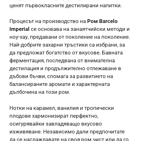
ценят първокласните дестилирани напитки.
Процесът на производство на
Ром Barcelo
Imperial
се основава на занаятчийски методи и
ноу-хау, предавани от поколение на поколение.
Най-добрите захарни тръстики са избрани, за
да предложат богатство от вкусове. Бавната
ферментация, последвана от внимателна
дестилация и продължително отлежаване в
дъбови бъчви, спомага за развитието на
балансираните аромати и характерната
дълбочина на този ром.
Нотки на карамел, ванилия и тропически
плодове хармонизират перфектно,
осигурявайки завладяващо вкусово
изживяване. Независимо дали предпочитате
да се наслаждавате на своя ром чист или да го