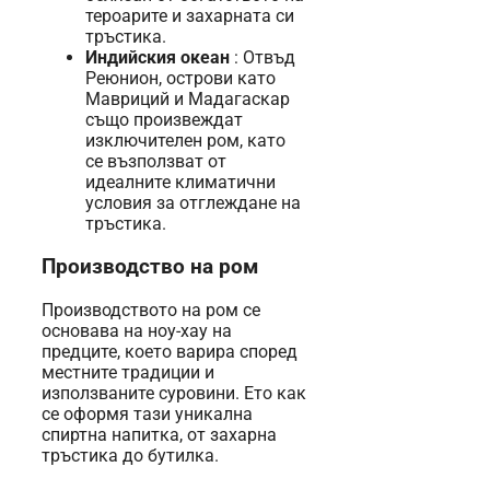
тероарите и захарната си
тръстика.
Индийския океан
: Отвъд
Реюнион, острови като
Мавриций и Мадагаскар
също произвеждат
изключителен ром, като
се възползват от
идеалните климатични
условия за отглеждане на
тръстика.
Производство на ром
Производството на ром се
основава на ноу-хау на
предците, което варира според
местните традиции и
използваните суровини. Ето как
се оформя тази уникална
спиртна напитка, от захарна
тръстика до бутилка.