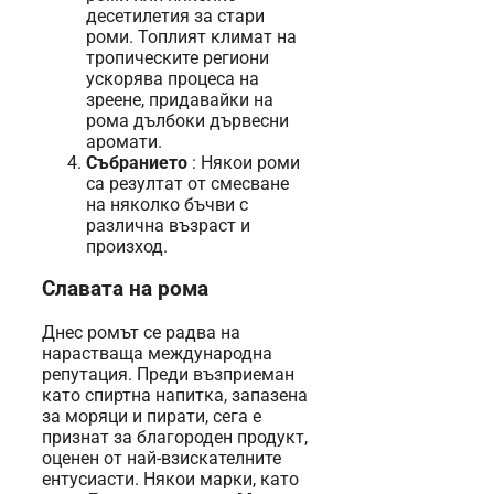
десетилетия за стари
роми. Топлият климат на
тропическите региони
ускорява процеса на
зреене, придавайки на
рома дълбоки дървесни
аромати.
Събранието
: Някои роми
са резултат от смесване
на няколко бъчви с
различна възраст и
произход.
Славата на рома
Днес ромът се радва на
нарастваща международна
репутация. Преди възприеман
като спиртна напитка, запазена
за моряци и пирати, сега е
признат за благороден продукт,
оценен от най-взискателните
ентусиасти. Някои марки, като