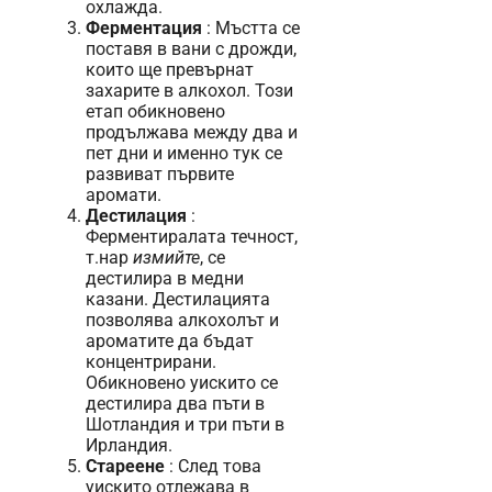
охлажда.
Ферментация
: Мъстта се
поставя в вани с дрожди,
които ще превърнат
захарите в алкохол. Този
етап обикновено
продължава между два и
пет дни и именно тук се
развиват първите
аромати.
Дестилация
:
Ферментиралата течност,
т.нар
измийте
, се
дестилира в медни
казани. Дестилацията
позволява алкохолът и
ароматите да бъдат
концентрирани.
Обикновено уискито се
дестилира два пъти в
Шотландия и три пъти в
Ирландия.
Стареене
: След това
уискито отлежава в