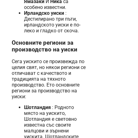
Ямазаки
И
Ника
са
особено известни.
Ирландско уиски
:
Дестилирано три пъти,
ирландското уиски е по-
леко и гладко от скоча.
Основните региони за
производство на уиски
Сега уискито се произвежда по
целия свят, но някои региони се
отличават с качеството и
традицията на тяхното
производство. Ето основните
региони за производство на
уиски:
Шотландия
: Родното
място на уискито,
Шотландия е световно
известна със своите
малцови и зърнени
уискита. Шотландските