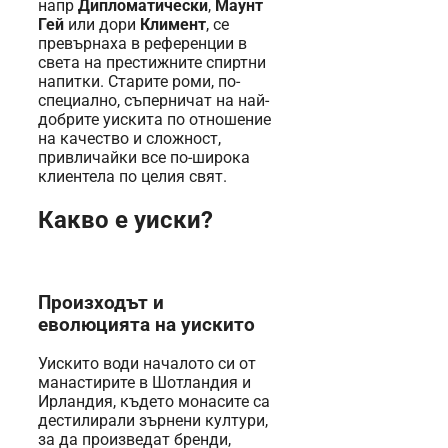
напр
Дипломатически
,
Маунт
Гей
или дори
Климент
, се
превърнаха в референции в
света на престижните спиртни
напитки. Старите роми, по-
специално, съперничат на най-
добрите уискита по отношение
на качество и сложност,
привличайки все по-широка
клиентела по целия свят.
Какво е уиски?
Произходът и
еволюцията на уискито
Уискито води началото си от
манастирите в Шотландия и
Ирландия, където монасите са
дестилирали зърнени култури,
за да произведат бренди,