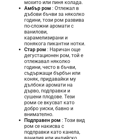
мохито или пиня колада.
Амбър ром
: Отлежал в
дъбови бъчви за няколко
години, този ром развива
по-сложни аромати с
ванилови,
карамелизирани и
понякога пикантни нотки.
Стар ром
: Наричан още
дегустационен ром, той е
отлежавал няколко
години, често в бъчви,
съдържащи бърбън или
коняк, придавайки му
дълбоки аромати на
дърво, подправки и
сушени плодове. Тези
роми се вкусват като
добро уиски, бавно и
внимателно.
Подправен ром
: Този вид
ром се накисва с
подправки като канела,
ванилия или индийско