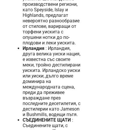
производствени региони,
като Speyside, Islay и
Highlands, предлагат
невероятно разнообразие
от стилове, вариращи от
торфени уискита с
опушени нотки до по-
плодови и леки уискита.
Ирландия
: Ирландия,
друга велика уиски нация,
е известна със своите
меки, тройно дестилирани
уискита. Ирландско уиски
или
уиски
, дълго време
доминира на
международната сцена,
преди да преживее
възраждане през
последните десетилетия, с
дестилерии като Jameson
и Bushmills, водещи пътя.
СЪЕДИНЕНИТЕ ЩАТИ
:
Съединените щати, с