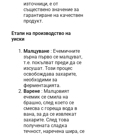
източници, е от
съществено значение за
гарантиране на качествен
продукт.
Етапи на производство на
уиски
Малцуване
: Ечемичните
зърна първо се малцуват,
т.е. покълват преди да се
изсушат. Този процес
освобождава захарите,
необходими за
ферментацията.
Варене
: Малцовият
ечемик се смила на
брашно, след което се
смесва с гореща вода в
вана, за да се извлекат
захарите. След това
получената сладка
течност, наречена шира, се