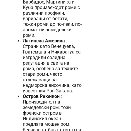
Барбадос, Мартиника и
Куба произвеждат роми с
различни профили,
вариращи от богати,
тежки роми до по-леки, по-
ароматни земеделски
роми.
Латинска Америка
:
Страни като Венецуела,
Гватемала и Никарагуа са
изградили солидна
репутация в света на
рома, особено за техните
стари роми, често
отлежаващи на
надморска височина, като
известния Рон Закапа.
Остров Реюнион
:
Производител на
земеделски ром, този
френски остров в
Индийския океан
предлага мощен ром,
белязан от богатството на