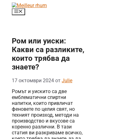
Към
съдържанието
Меню
Ром или уиски:
Какви са разликите,
които трябва да
знаете?
17 октомври 2024
от
Julie
Ромът и уискито са две
емблематични спиртни
напитки, които привличат
феновете по целия свят, но
техният произход, методи на
производство и вкусове са
коренно различни. В тази
статия ви разкриваме всичко,
което трябва да знаете, за да