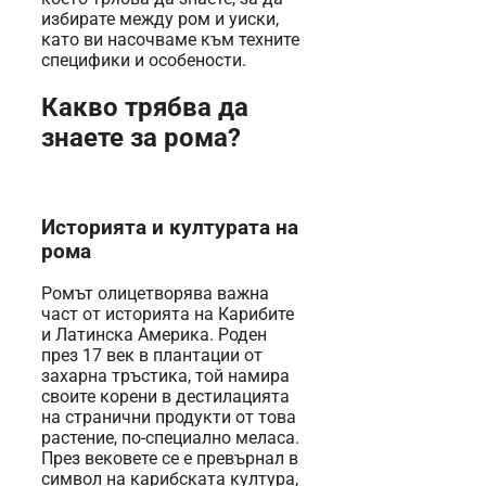
избирате между ром и уиски,
като ви насочваме към техните
специфики и особености.
Какво трябва да
знаете за рома?
Историята и културата на
рома
Ромът олицетворява важна
част от историята на Карибите
и Латинска Америка. Роден
през 17 век в плантации от
захарна тръстика, той намира
своите корени в дестилацията
на странични продукти от това
растение, по-специално меласа.
През вековете се е превърнал в
символ на карибската култура,