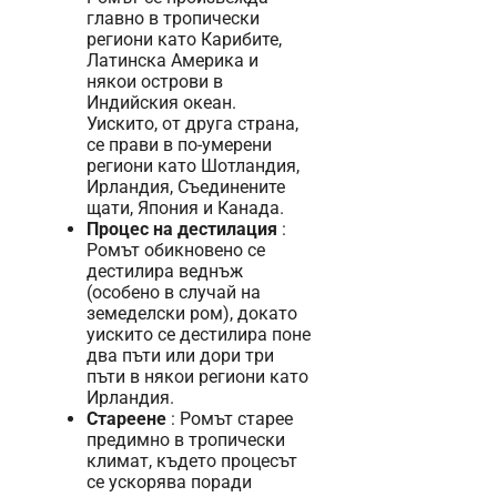
главно в тропически
региони като Карибите,
Латинска Америка и
някои острови в
Индийския океан.
Уискито, от друга страна,
се прави в по-умерени
региони като Шотландия,
Ирландия, Съединените
щати, Япония и Канада.
Процес на дестилация
:
Ромът обикновено се
дестилира веднъж
(особено в случай на
земеделски ром), докато
уискито се дестилира поне
два пъти или дори три
пъти в някои региони като
Ирландия.
Стареене
: Ромът старее
предимно в тропически
климат, където процесът
се ускорява поради