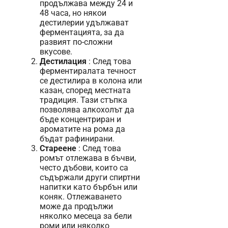
продължава между 24 и
48 часа, но някои
дестилерии удължават
ферментацията, за да
развият по-сложни
вкусове.
Дестилация
: След това
ферментиралата течност
се дестилира в колона или
казан, според местната
традиция. Тази стъпка
позволява алкохолът да
бъде концентриран и
ароматите на рома да
бъдат рафинирани.
Стареене
: След това
ромът отлежава в бъчви,
често дъбови, които са
съдържали други спиртни
напитки като бърбън или
коняк. Отлежаването
може да продължи
няколко месеца за бели
роми или няколко