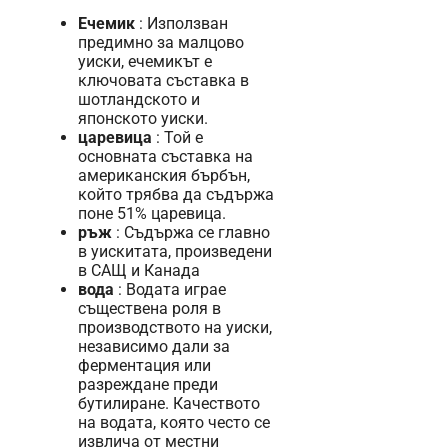
Ечемик
: Използван
предимно за малцово
уиски, ечемикът е
ключовата съставка в
шотландското и
японското уиски.
царевица
: Той е
основната съставка на
американския бърбън,
който трябва да съдържа
поне 51% царевица.
ръж
: Съдържа се главно
в уискитата, произведени
в САЩ и Канада
вода
: Водата играе
съществена роля в
производството на уиски,
независимо дали за
ферментация или
разреждане преди
бутилиране. Качеството
на водата, която често се
извлича от местни