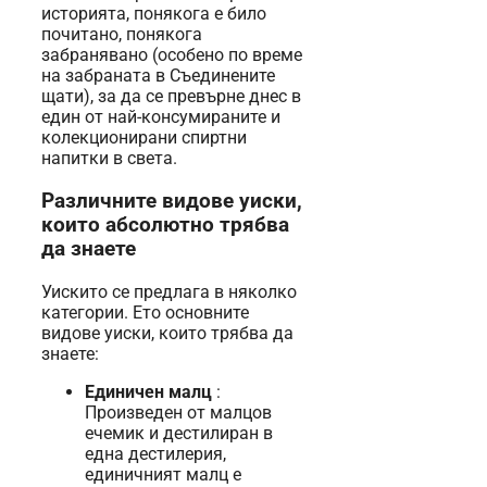
историята, понякога е било
почитано, понякога
забранявано (особено по време
на забраната в Съединените
щати), за да се превърне днес в
един от най-консумираните и
колекционирани спиртни
напитки в света.
Различните видове уиски,
които абсолютно трябва
да знаете
Уискито се предлага в няколко
категории. Ето основните
видове уиски, които трябва да
знаете:
Единичен малц
:
Произведен от малцов
ечемик и дестилиран в
една дестилерия,
единичният малц е