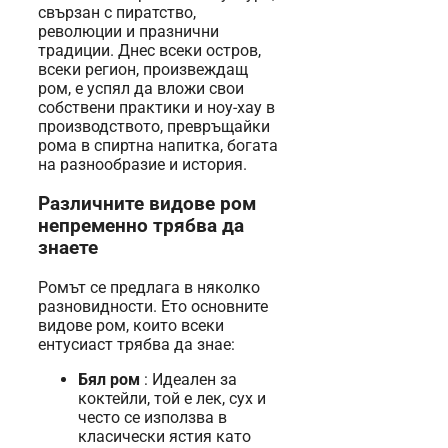
свързан с пиратство,
революции и празнични
традиции. Днес всеки остров,
всеки регион, произвеждащ
ром, е успял да вложи свои
собствени практики и ноу-хау в
производството, превръщайки
рома в спиртна напитка, богата
на разнообразие и история.
Различните видове ром
непременно трябва да
знаете
Ромът се предлага в няколко
разновидности. Ето основните
видове ром, които всеки
ентусиаст трябва да знае:
Бял ром
: Идеален за
коктейли, той е лек, сух и
често се използва в
класически ястия като