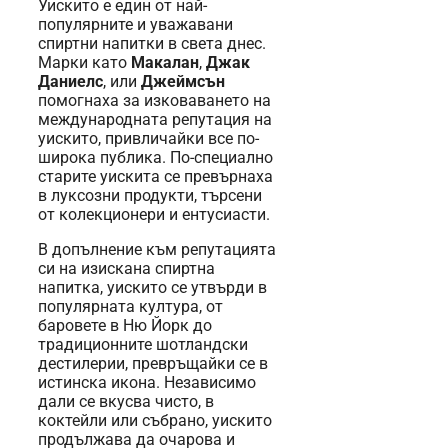
Уискито е един от най-
популярните и уважавани
спиртни напитки в света днес.
Марки като
Макалан
,
Джак
Даниелс
, или
Джеймсън
помогнаха за изковаването на
международната репутация на
уискито, привличайки все по-
широка публика. По-специално
старите уискита се превърнаха
в луксозни продукти, търсени
от колекционери и ентусиасти.
В допълнение към репутацията
си на изискана спиртна
напитка, уискито се утвърди в
популярната култура, от
баровете в Ню Йорк до
традиционните шотландски
дестилерии, превръщайки се в
истинска икона. Независимо
дали се вкусва чисто, в
коктейли или събрано, уискито
продължава да очарова и