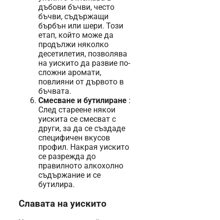
дъбови бъчви, често
бъчви, съдържащи
бърбън или шери. Този
етап, който може да
продължи няколко
десетилетия, позволява
на уискито да развие по-
сложни аромати,
повлияни от дървото в
бъчвата.
Смесване и бутилиране
:
След стареене някои
уискита се смесват с
други, за да се създаде
специфичен вкусов
профил. Накрая уискито
се разрежда до
правилното алкохолно
съдържание и се
бутилира.
Славата на уискито