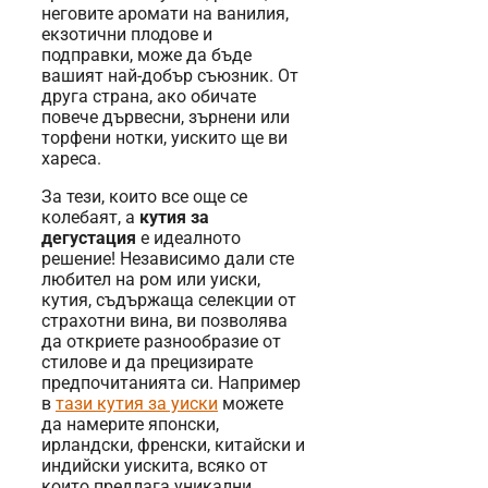
неговите аромати на ванилия,
екзотични плодове и
подправки, може да бъде
вашият най-добър съюзник. От
друга страна, ако обичате
повече дървесни, зърнени или
торфени нотки, уискито ще ви
хареса.
За тези, които все още се
колебаят, a
кутия за
дегустация
е идеалното
решение! Независимо дали сте
любител на ром или уиски,
кутия, съдържаща селекции от
страхотни вина, ви позволява
да откриете разнообразие от
стилове и да прецизирате
предпочитанията си. Например
в
тази кутия за уиски
можете
да намерите японски,
ирландски, френски, китайски и
индийски уискита, всяко от
които предлага уникални