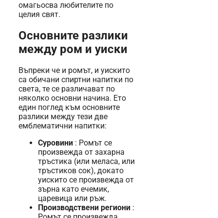
омагьосва любителите по
целия свят.
Основните разлики
между ром и уиски
Въпреки че и ромът, и уискито
са обичани спиртни напитки по
света, те се различават по
няколко основни начина. Ето
един поглед към основните
разлики между тези две
емблематични напитки:
Суровини
: Ромът се
произвежда от захарна
тръстика (или меласа, или
тръстиков сок), докато
уискито се произвежда от
зърна като ечемик,
царевица или ръж.
Производствени региони
:
Ромът се произвежда