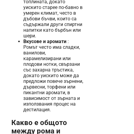
топлината, докато
уискито старее по-бавно в
умерен климат, често в
дъбови бъчви, които са
съдържали други спиртни
напитки като бърбън или
шери.
Вкусове и аромати
:
Ромът често има сладки,
ванилови,
карамелизирани или
плодови нотки, свързани
със захарна тръстика,
докато уискито може да
предложи повече зърнени,
дървесни, торфени или
пикантни аромати, в
зависимост от зърната и
използвания процес на
дестилация.
Какво е общото
между рома и