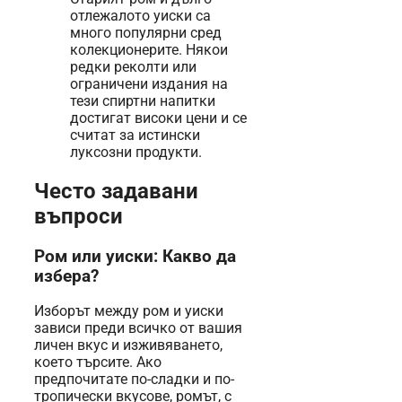
отлежалото уиски са
много популярни сред
колекционерите. Някои
редки реколти или
ограничени издания на
тези спиртни напитки
достигат високи цени и се
считат за истински
луксозни продукти.
Често задавани
въпроси
Ром или уиски: Какво да
избера?
Изборът между ром и уиски
зависи преди всичко от вашия
личен вкус и изживяването,
което търсите. Ако
предпочитате по-сладки и по-
тропически вкусове, ромът, с