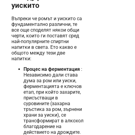
уискито
Въпреки че ромът и уискито са
фундаментално различни, те
все още споделят някои общи
черти, които ги поставят сред
най-популярните спиртни
напитки в света. Ето какво е
общото между тези две
напитки:
Процес на ферментация
:
Независимо дали става
дума за ром или уиски,
ферментацията е ключов
етап, при който захарите,
присъстващи в
суровините (захарна
тръстика за ром, зърнени
храни за уиски), се
трансформират в алкохол
благодарение на
действието на дрождите.