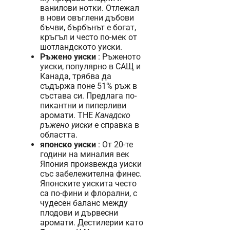
ванилови нотки. Отлежал
в нови овъглени дъбови
бъчви, бърбънът е богат,
кръгъл и често по-мек от
шотландското уиски.
Ръжено уиски
: Ръженото
уиски, популярно в САЩ и
Канада, трябва да
съдържа поне 51% ръж в
състава си. Предлага по-
пикантни и пиперливи
аромати. THE
Канадско
ръжено уиски
е справка в
областта.
японско уиски
: От 20-те
години на миналия век
Япония произвежда уиски
със забележителна финес.
Японските уискита често
са по-фини и флорални, с
чудесен баланс между
плодови и дървесни
аромати. Дестилерии като