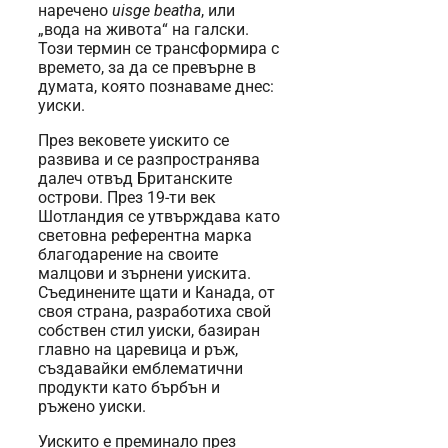
наречено
uisge beatha
, или
„вода на живота“ на галски.
Този термин се трансформира с
времето, за да се превърне в
думата, която познаваме днес:
уиски.
През вековете уискито се
развива и се разпространява
далеч отвъд Британските
острови. През 19-ти век
Шотландия се утвърждава като
световна референтна марка
благодарение на своите
малцови и зърнени уискита.
Съединените щати и Канада, от
своя страна, разработиха свой
собствен стил уиски, базиран
главно на царевица и ръж,
създавайки емблематични
продукти като бърбън и
ръжено уиски.
Уискито е преминало през