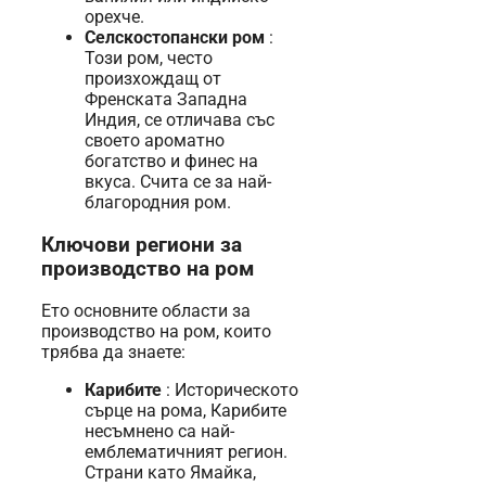
орехче.
Селскостопански ром
:
Този ром, често
произхождащ от
Френската Западна
Индия, се отличава със
своето ароматно
богатство и финес на
вкуса. Счита се за най-
благородния ром.
Ключови региони за
производство на ром
Ето основните области за
производство на ром, които
трябва да знаете:
Карибите
: Историческото
сърце на рома, Карибите
несъмнено са най-
емблематичният регион.
Страни като Ямайка,