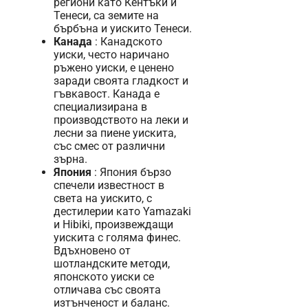
региони като Кентъки и
Тенеси, са земите на
бърбъна и уискито Тенеси.
Канада
: Канадското
уиски, често наричано
ръжено уиски, е ценено
заради своята гладкост и
гъвкавост. Канада е
специализирана в
производството на леки и
лесни за пиене уискита,
със смес от различни
зърна.
Япония
: Япония бързо
спечели известност в
света на уискито, с
дестилерии като Yamazaki
и Hibiki, произвеждащи
уискита с голяма финес.
Вдъхновено от
шотландските методи,
японското уиски се
отличава със своята
изтънченост и баланс.