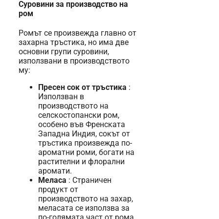
Суровини за производство на
ром
Ромът се произвежда главно от
захарна тръстика, но има две
основни групи суровини,
използвани в производството
му:
Пресен сок от тръстика
:
Използван в
производството на
селскостопански ром,
особено във Френската
Западна Индия, сокът от
тръстика произвежда по-
ароматни роми, богати на
растителни и флорални
аромати.
Меласа
: Страничен
продукт от
производството на захар,
меласата се използва за
по-голямата част от рома,