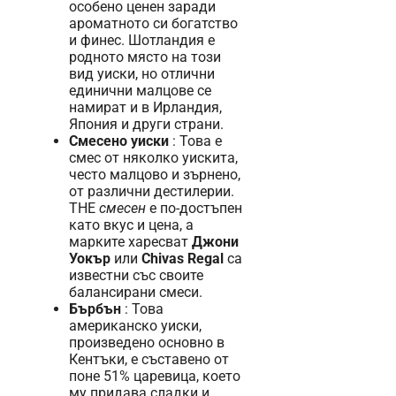
особено ценен заради
ароматното си богатство
и финес. Шотландия е
родното място на този
вид уиски, но отлични
единични малцове се
намират и в Ирландия,
Япония и други страни.
Смесено уиски
: Това е
смес от няколко уискита,
често малцово и зърнено,
от различни дестилерии.
THE
смесен
е по-достъпен
като вкус и цена, а
марките харесват
Джони
Уокър
или
Chivas Regal
са
известни със своите
балансирани смеси.
Бърбън
: Това
американско уиски,
произведено основно в
Кентъки, е съставено от
поне 51% царевица, което
му придава сладки и