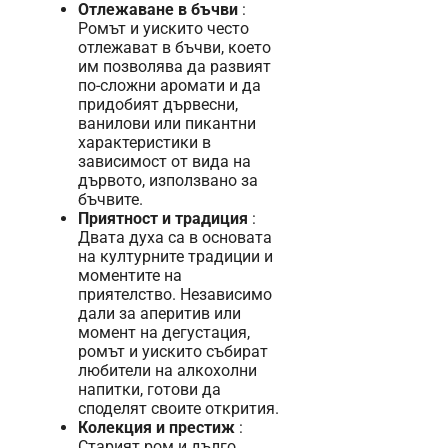
Отлежаване в бъчви
:
Ромът и уискито често
отлежават в бъчви, което
им позволява да развият
по-сложни аромати и да
придобият дървесни,
ванилови или пикантни
характеристики в
зависимост от вида на
дървото, използвано за
бъчвите.
Приятност и традиция
:
Двата духа са в основата
на културните традиции и
моментите на
приятелство. Независимо
дали за аперитив или
момент на дегустация,
ромът и уискито събират
любители на алкохолни
напитки, готови да
споделят своите открития.
Колекция и престиж
:
Старият ром и дълго