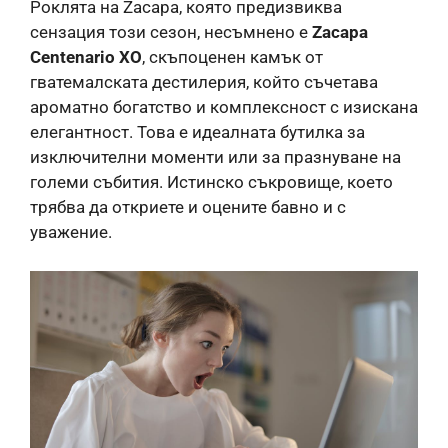
Роклята на Zacapa, която предизвиква
сензация този сезон, несъмнено е
Zacapa
Centenario XO
, скъпоценен камък от
гватемалската дестилерия, който съчетава
ароматно богатство и комплексност с изискана
елегантност. Това е идеалната бутилка за
изключителни моменти или за празнуване на
големи събития. Истинско съкровище, което
трябва да откриете и оцените бавно и с
уважение.