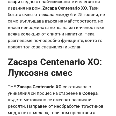
озари с едно от най-изисканите и елегантни
издания на ром,
Zacapa Centenario XO
. Тази
богата смес, отлежала между 6 и 25 години, не
само въплъщава върха на майсторството, но
внася ненадмината нотка на изтънченост във
всяка колекция от спиртни напитки. Нека
разгледаме по-подробно функциите, които го
правят толкова специален и желан.
Zacapa Centenario XO:
Луксозна смес
THE
Zacapa Centenario XO
се отличава с
уникалния си процес на стареене в
Солера
,
където методично се смесват различни
реколти. Направен от необработен тръстиков
мед, а не от меласа, този ром представя a