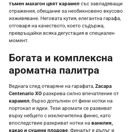
тъмен махагон цвят карамел
със завладяващи
отражения, обещание за необикновено вкусово
изживяване. Неговата кутия, елегантна гарафа,
отговаря на качеството, което съдържа,
превръщайки всяка дегустация в специален
момент.
Богата и комплексна
ароматна палитра
Веднага след отваряне на гарафата,
Zacapa
Centenario XO
разкрива силно впечатление от
карамел
, бързо допълнен от фини нотки на
портокал и ядки. Тези аромати се развиват
върху небцето с изключителна финес, като
впоследствие разкриват нотки на
ванилия,
какао и сушени плодове
. Финалът е дълъг и