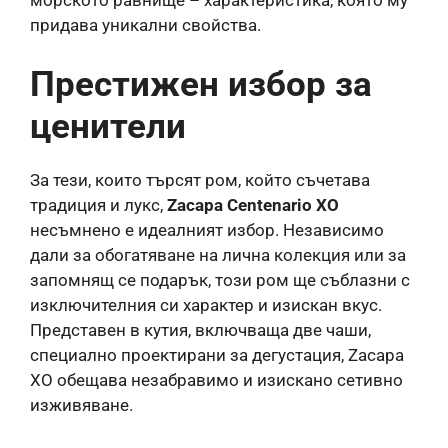
морското равнище – характеристика, която му
придава уникални свойства.
Престижен избор за
ценители
За тези, които търсят ром, който съчетава
традиция и лукс,
Zacapa Centenario XO
несъмнено е идеалният избор. Независимо
дали за обогатяване на лична колекция или за
запомнящ се подарък, този ром ще съблазни с
изключителния си характер и изискан вкус.
Представен в кутия, включваща две чаши,
специално проектирани за дегустация, Zacapa
XO обещава незабравимо и изискано сетивно
изживяване.