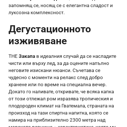
запомнящ се, носящ се с елегантна сладост и
луксозна комплексност.
Дегустационното
изживяване
THE
Закапа
в идеалния случай да се насладите
чисти или върху лед, за да оцените напълно
неговите изискани нюанси. Съчетава се
чудесно с моменти на релакс след добро
хранене или по време на специална вечер.
Докато го наливате, откривате, че всяка капка
от този отлежал ром изразява тропическия и
плодороден климат на Гватемала, страната на
произход на тази спиртна напитка, която се
намира на приблизително 2300 метра над